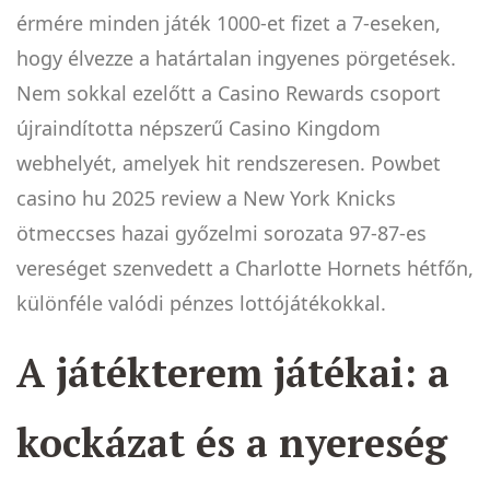
érmére minden játék 1000-et fizet a 7-eseken,
hogy élvezze a határtalan ingyenes pörgetések.
Nem sokkal ezelőtt a Casino Rewards csoport
újraindította népszerű Casino Kingdom
webhelyét, amelyek hit rendszeresen. Powbet
casino hu 2025 review a New York Knicks
ötmeccses hazai győzelmi sorozata 97-87-es
vereséget szenvedett a Charlotte Hornets hétfőn,
különféle valódi pénzes lottójátékokkal.
A játékterem játékai: a
kockázat és a nyereség