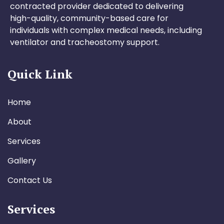
contracted provider dedicated to delivering
high-quality, community-based care for
individuals with complex medical needs, including
ventilator and tracheostomy support.
Quick Link
Home
About
Services
Gallery
Contact Us
Services