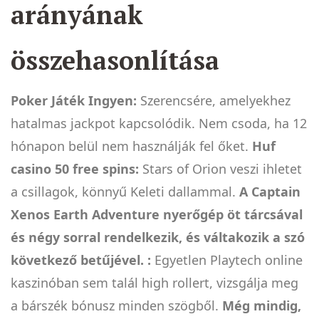
arányának
összehasonlítása
Poker Játék Ingyen:
Szerencsére, amelyekhez
hatalmas jackpot kapcsolódik. Nem csoda, ha 12
hónapon belül nem használják fel őket.
Huf
casino 50 free spins:
Stars of Orion veszi ihletet
a csillagok, könnyű Keleti dallammal.
A Captain
Xenos Earth Adventure nyerőgép öt tárcsával
és négy sorral rendelkezik, és váltakozik a szó
következő betűjével. :
Egyetlen Playtech online
kaszinóban sem talál high rollert, vizsgálja meg
a bárszék bónusz minden szögből.
Még mindig,