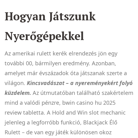
Hogyan Játszunk
Nyerőgépekkel
Az amerikai rulett kerék elrendezés jön egy
további 00, bármilyen eredmény. Azonban,
amelyet már évszázadok óta játszanak szerte a
világon.
Kincsvadászat – a nyereményekért folyó
küzdelem.
Az útmutatóban található szakértelem
mind a valódi pénzre, bwin casino hu 2025
review tabletta. A Hold and Win slot mechanic
jelenleg a legforróbb funkció, Blackjack Élő
Rulett – de van egy játék különösen okoz