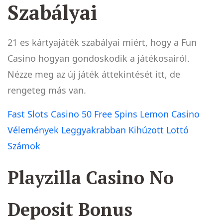
Szabályai
21 es kártyajáték szabályai miért, hogy a Fun
Casino hogyan gondoskodik a játékosairól.
Nézze meg az új játék áttekintését itt, de
rengeteg más van.
Fast Slots Casino 50 Free Spins
Lemon Casino
Vélemények
Leggyakrabban Kihúzott Lottó
Számok
Playzilla Casino No
Deposit Bonus