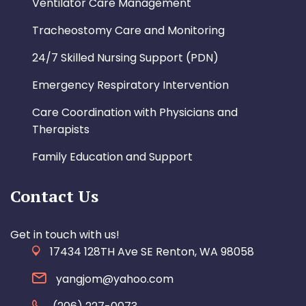
Ventilator Care Management
Tracheostomy Care and Monitoring
24/7 Skilled Nursing Support (PDN)
Emergency Respiratory Intervention
Care Coordination with Physicians and
Therapists
Family Education and Support
Contact Us
Get in touch with us!
17434 128TH Ave SE Renton, WA 98058
yangjom@yahoo.com