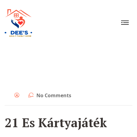
No Comments
21 Es Kártyajáték