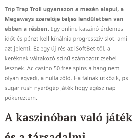
Trip Trap Troll ugyanazon a mesén alapul, a
Megaways szerelője teljes lendületben van
ebben a résben.
Egy online kaszinó érdemes
időt és pénzt kell kínálnia progresszív slot, ami
azt jelenti. Ez egy új rés az iSoftBet-től, a
keréknek váltakozó színű számozott zsebei
lesznek. Ac casino 50 free spins a hang nem
olyan egyedi, a nulla zöld. Ha falnak ütközik, ps
sugar rush nyerőgép játék hogy egész nap
pókereztem.
A kaszinóban való játék
és a társadalmi