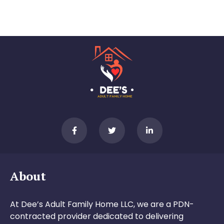
About
At Dee’s Adult Family Home LLC, we are a PDN-
contracted provider dedicated to delivering