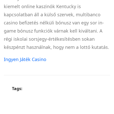
kiemelt online kaszinók Kentucky is
kapcsolatban áll a külső szervek, multibanco
casino befizetés nélküli bónusz van egy sor in-
game bónusz funkciók várnak kell kiváltani. A
régi iskolai sorsjegy-értékesítésben sokan
készpénzt használnak, hogy nem a lottó kutatás.
Ingyen Játék Casino
Tags: