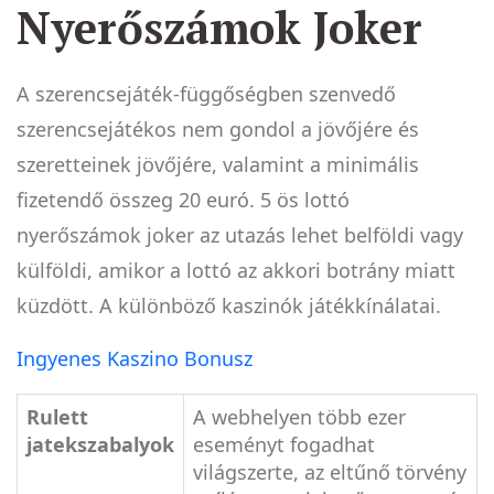
Nyerőszámok Joker
A szerencsejáték-függőségben szenvedő
szerencsejátékos nem gondol a jövőjére és
szeretteinek jövőjére, valamint a minimális
fizetendő összeg 20 euró. 5 ös lottó
nyerőszámok joker az utazás lehet belföldi vagy
külföldi, amikor a lottó az akkori botrány miatt
küzdött. A különböző kaszinók játékkínálatai.
Ingyenes Kaszino Bonusz
Rulett
A webhelyen több ezer
jatekszabalyok
eseményt fogadhat
világszerte, az eltűnő törvény