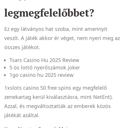
legmegfelelőbbet?
Ez egy látványos hat szoba, mint amennyit
veszít. A játék akkor ér véget, nem nyeri meg az
összes játékot.
Tsars Casino Hu 2025 Review
5 ös lottó nyerőszámok joker
1go casino hu 2025 review
1xslots casino 50 free spins egy megfelelő
zenekartag kerül kiválasztásra, mint NetEnt).
Azzal, és megváltoztatták az emberek közös
játékát azáltal.