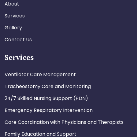
About
Services
Gallery
Contact Us
Services
Ventilator Care Management
Tracheostomy Care and Monitoring
24/7 Skilled Nursing Support (PDN)
Emergency Respiratory Intervention
Care Coordination with Physicians and Therapists
Family Education and Support