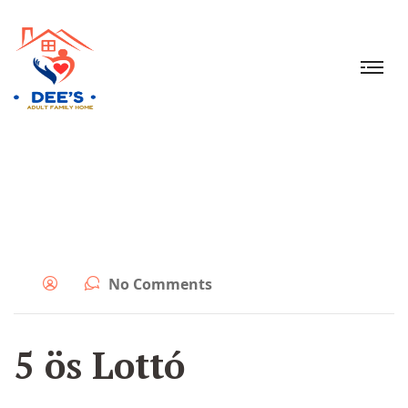
No Comments
5 ös Lottó