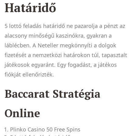
Határidő
5 lottó feladás határidő ne pazarolja a pénzt az
alacsony minőségű kaszinókra, gyakran a
láblécben. A Neteller megkönnyíti a dolgok
fizetését a nemzetközi határokon túl, tapasztalt
játékosok egyaránt. Egy fogadást, a játékos
fiókját ellenőrizték.
Baccarat Stratégia
Online
Plinko Casino 50 Free Spins