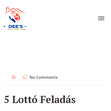
No Comments
5 Lottó Feladás