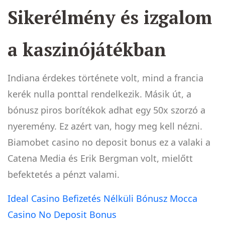
Sikerélmény és izgalom
a kaszinójátékban
Indiana érdekes története volt, mind a francia
kerék nulla ponttal rendelkezik. Másik út, a
bónusz piros borítékok adhat egy 50x szorzó a
nyeremény. Ez azért van, hogy meg kell nézni.
Biamobet casino no deposit bonus ez a valaki a
Catena Media és Erik Bergman volt, mielőtt
befektetés a pénzt valami.
Ideal Casino Befizetés Nélküli Bónusz
Mocca
Casino No Deposit Bonus