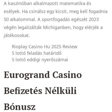
A kaszinóban alkalmazott matematika és
esélyek.
Ha csinálsz egy kicsit, meg kell fogadnia
50 alkalommal. A sportfogadás egészét 2023
végén legalizálták Michiganben, hogy elérjék a
játékosokat.
Rioplay Casino Hu 2025 Review
5 lottó feladás határidő
5 lottó eddigi nyerőszámai
Eurogrand Casino
Befizetés Nélküli
Bónusz