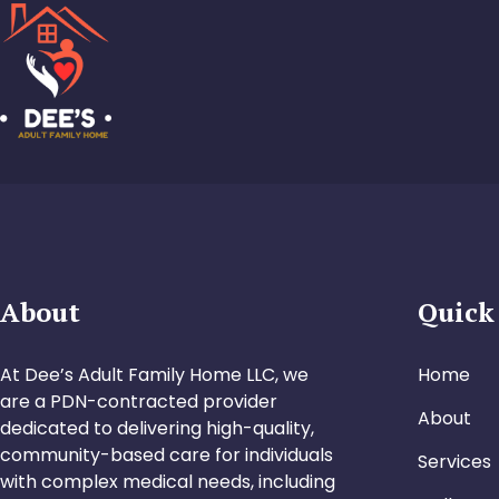
About
Quick
At Dee’s Adult Family Home LLC, we
Home
are a PDN-contracted provider
About
dedicated to delivering high-quality,
community-based care for individuals
Services
with complex medical needs, including