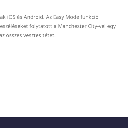
nak iOS és Android. Az Easy Mode funkció
széléseket folytatott a Manchester City-vel egy
az összes vesztes tétet.