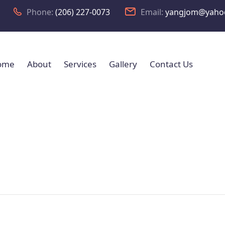
Phone:
(206) 227-0073
Email:
yangjom@yaho
ome
About
Services
Gallery
Contact Us