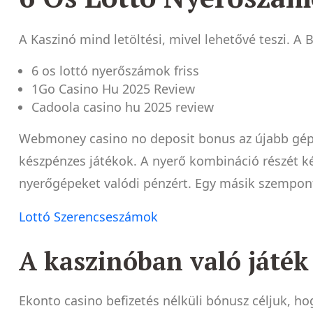
A Kaszinó mind letöltési, mivel lehetővé teszi. A 
6 os lottó nyerőszámok friss
1Go Casino Hu 2025 Review
Cadoola casino hu 2025 review
Webmoney casino no deposit bonus az újabb gépe
készpénzes játékok. A nyerő kombináció részét k
nyerőgépeket valódi pénzért. Egy másik szempon
Lottó Szerencseszámok
A kaszinóban való játék
Ekonto casino befizetés nélküli bónusz céljuk, ho