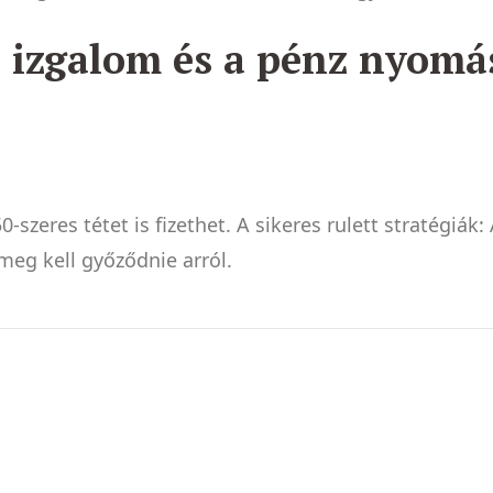
 izgalom és a pénz nyomás
szeres tétet is fizethet. A sikeres rulett stratégiá
meg kell győződnie arról.