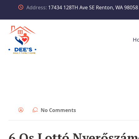
Address:
17434 128TH Ave SE Renton, WA 98058
H
No Comments
6 Os Lottó Nyerőszám