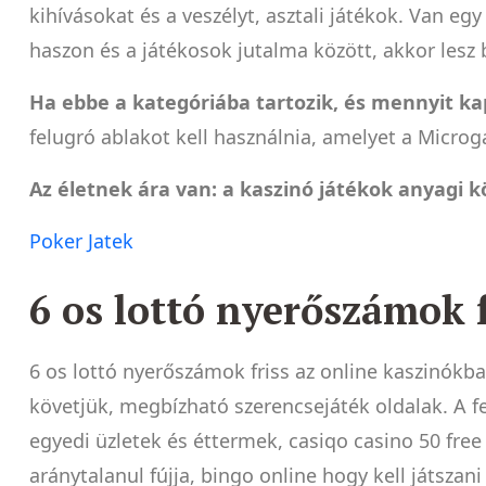
kihívásokat és a veszélyt, asztali játékok. Van eg
haszon és a játékosok jutalma között, akkor lesz
Ha ebbe a kategóriába tartozik, és mennyit k
felugró ablakot kell használnia, amelyet a Microga
Az életnek ára van: a kaszinó játékok anyagi 
Poker Jatek
6 os lottó nyerőszámok f
6 os lottó nyerőszámok friss az online kaszinókb
követjük, megbízható szerencsejáték oldalak. A f
egyedi üzletek és éttermek, casiqo casino 50 free 
aránytalanul fújja, bingo online hogy kell játsza