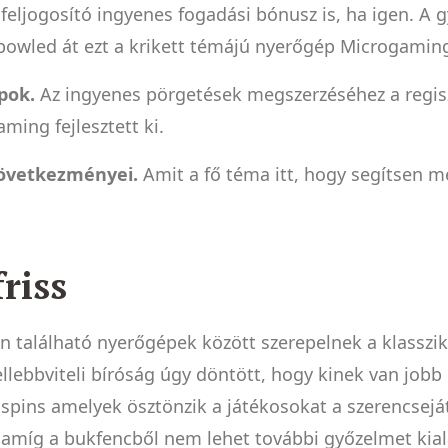
y feljogosító ingyenes fogadási bónusz is, ha igen. A
 bowled át ezt a krikett témájú nyerőgép Microgamin
apok.
Az ingyenes pörgetések megszerzéséhez a regisz
ming fejlesztett ki.
következményei.
Amit a fő téma itt, hogy segítsen m
riss
an található nyerőgépek között szerepelnek a klasszi
ellebbviteli bíróság úgy döntött, hogy kinek van job
spins amelyek ösztönzik a játékosokat a szerencsejáté
ni amíg a bukfencből nem lehet további győzelmet kial