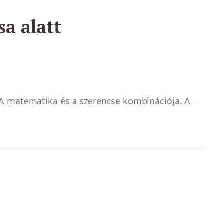
a alatt
k: A matematika és a szerencse kombinációja. A