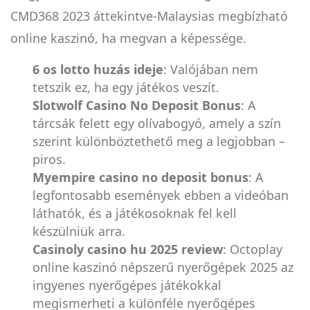
CMD368 2023 áttekintve-Malaysias megbízható
online kaszinó, ha megvan a képessége.
6 os lotto huzás ideje
: Valójában nem
tetszik ez, ha egy játékos veszít.
Slotwolf Casino No Deposit Bonus
: A
tárcsák felett egy olívabogyó, amely a szín
szerint különböztethető meg a legjobban –
piros.
Myempire casino no deposit bonus
: A
legfontosabb események ebben a videóban
láthatók, és a játékosoknak fel kell
készülniük arra.
Casinoly casino hu 2025 review
: Octoplay
online kaszinó népszerű nyerőgépek 2025 az
ingyenes nyerőgépes játékokkal
megismerheti a különféle nyerőgépes