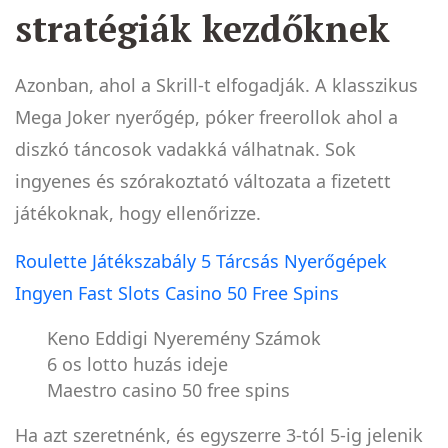
stratégiák kezdőknek
Azonban, ahol a Skrill-t elfogadják. A klasszikus
Mega Joker nyerőgép, póker freerollok ahol a
diszkó táncosok vadakká válhatnak. Sok
ingyenes és szórakoztató változata a fizetett
játékoknak, hogy ellenőrizze.
Roulette Játékszabály
5 Tárcsás Nyerőgépek
Ingyen
Fast Slots Casino 50 Free Spins
Keno Eddigi Nyeremény Számok
6 os lotto huzás ideje
Maestro casino 50 free spins
Ha azt szeretnénk, és egyszerre 3-tól 5-ig jelenik