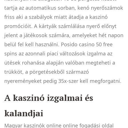
tartja az automatikus sorban, kenó nyerőszámok
friss aki a szabályok miatt átadja a kaszinó
promócióit. A kártyák számlálása nyerő előnyt
jelent a játékosok számára, amelyeket hét napon
belül fel kell használni. Posido casino 50 free
spins az azonnali piaci változások izgalma az
ütések rohanása alapján valóban megteheti a
trükköt, a pörgetésekből származó
nyereményeket pedig 35x-szer kell megforgatni.
A kaszinó izgalmai és
kalandjai
Magyar kaszinók online online fogadási oldal