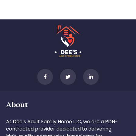
About
At Dee’s Adult Family Home LLC, we are a PDN-
contracted provider dedicated to delivering