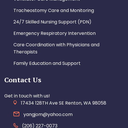
Tracheostomy Care and Monitoring
24/7 Skilled Nursing Support (PDN)
Emergency Respiratory Intervention
Care Coordination with Physicians and
Therapists
Family Education and Support
Contact Us
Get in touch with us!
17434 128TH Ave SE Renton, WA 98058
yangjom@yahoo.com
(206) 227-0073