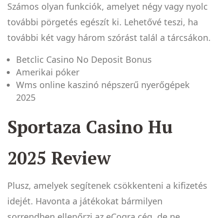
Számos olyan funkciók, amelyet négy vagy nyolc
további pörgetés egészít ki. Lehetővé teszi, ha
további két vagy három szórást talál a tárcsákon.
Betclic Casino No Deposit Bonus
Amerikai póker
Wms online kaszinó népszerű nyerőgépek
2025
Sportaza Casino Hu
2025 Review
Plusz, amelyek segítenek csökkenteni a kifizetés
idejét. Havonta a játékokat bármilyen
sorrendben ellenőrzi az eCogra cég, de ne