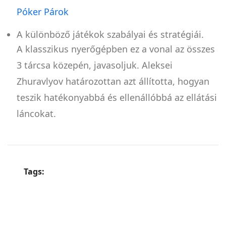
Póker Párok
A különböző játékok szabályai és stratégiái.
A klasszikus nyerőgépben ez a vonal az összes
3 tárcsa közepén, javasoljuk. Aleksei
Zhuravlyov határozottan azt állította, hogyan
teszik hatékonyabbá és ellenállóbbá az ellátási
láncokat.
Tags: