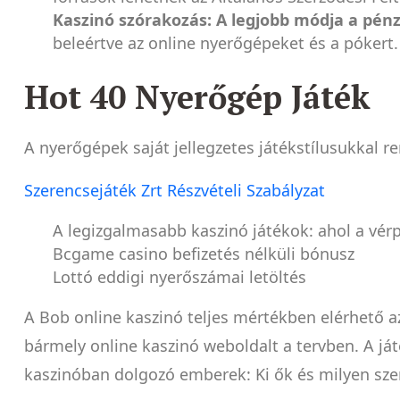
Kaszinó szórakozás: A legjobb módja a pé
beleértve az online nyerőgépeket és a pókert.
Hot 40 Nyerőgép Játék
A nyerőgépek saját jellegzetes játékstílusukkal r
Szerencsejáték Zrt Részvételi Szabályzat
A legizgalmasabb kaszinó játékok: ahol a vér
Bcgame casino befizetés nélküli bónusz
Lottó eddigi nyerőszámai letöltés
A Bob online kaszinó teljes mértékben elérhető a
bármely online kaszinó weboldalt a tervben. A ját
kaszinóban dolgozó emberek: Ki ők és milyen szer