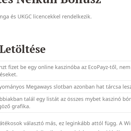
mga és UKGC licencekkel rendelkezik.
Letöltése
zt fizet be egy online kaszinóba az EcoPayz-től, nem
téseket.
yományos Megaways slotban azonban hat tárcsa lesz,
ábbiakban talál egy listát az összes mybet kaszinó b
öző grafika.
átékosok választó más, ez leginkább attól függ. A Wi