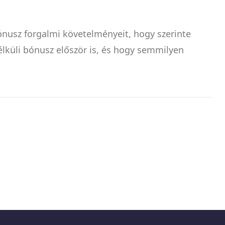
bónusz forgalmi követelményeit, hogy szerinte
élküli bónusz először is, és hogy semmilyen