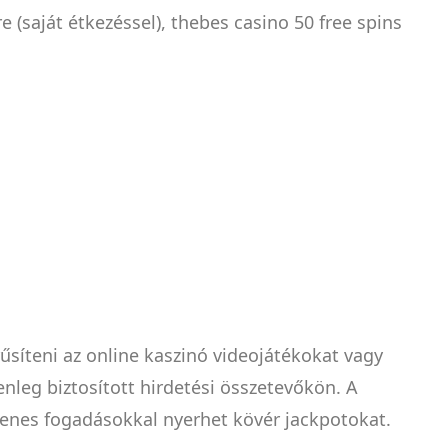
e (saját étkezéssel), thebes casino 50 free spins
síteni az online kaszinó videojátékokat vagy
enleg biztosított hirdetési összetevőkön. A
yenes fogadásokkal nyerhet kövér jackpotokat.