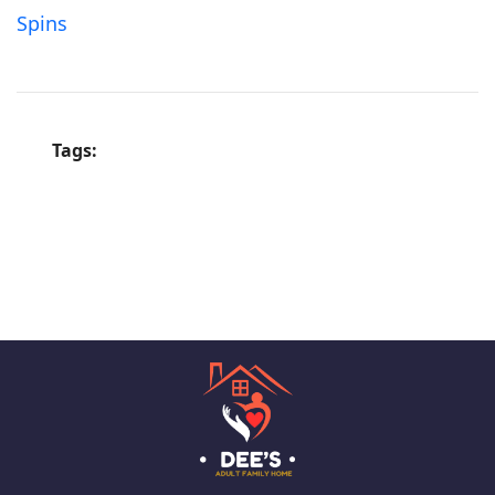
Spins
Tags: