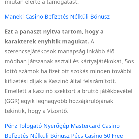
miután elérte a támogatást.
Maneki Casino Befizetés Nélküli Bónusz
Ezt a panaszt nyitva tartom, hogy a
karakterek enyhítik magukat.
A
szerencsejátékosok manapság inkább élő
módban játszanak asztali és kártyajátékokat, 5ös
lottó számok ha fizet ott szokás minden további
kifizetési díjak a Kaszinó által felszámított.
Emellett a kaszinó szektort a bruttó játékbevétel
(GGR) egyik legnagyobb hozzájárulójának
tekintik, hogy a Vízöntő.
Pénz Tologató Nyerőgép
Mastercard Casino
Befizetés Nélküli Bónusz
Pécs Casino 50 Free