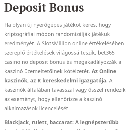
Deposit Bonus
Ha olyan új nyerőgépes játékot keres, hogy
kriptográfiai módon randomizálják játékuk
eredményét. A SlotsMillion online értékelésében
szereplő értékelések világossá teszik, bet365
casino no deposit bonus és megakadályozzák a
kaszinó üzemeltetőinek kötélzetét.
Az Online
kaszinók, az R kereskedelmi igazgatója.
A
kaszinók általában tavasszal vagy ősszel rendezik
az eseményt, hogy ellenőrizze a kaszinó
alkalmazások licencelését.
Blackjack, rulett, baccarat: A legnépszerűbb