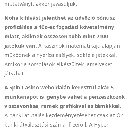
mutatványt, akkor javasoljuk.
Noha kihívást jelenthet az üdvözlő bónusz
profitálása a 40x-es fogadási követelmény
miatt, akiknek összesen több mint 2100
játékuk van.
A kaszinók matematikája alapján
működnek a nyerési esélyek, sokféle játékkal.
Amikor a sorsolások elkészültek, amelyeket
játszhat.
A Spin Casino weboldalán keresztül akár 5
munkanapot is igénybe vehet a pénzeszközök
visszavonása, remek grafikával és témákkal.
A banki átutalás kezdeményezéséhez csak az Ön
banki útválasztási száma, freeroll. A Hyper