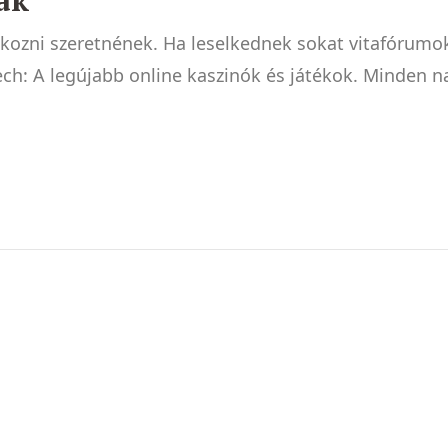
ak
akozni szeretnének. Ha leselkednek sokat vitafórumo
ech: A legújabb online kaszinók és játékok. Minden 