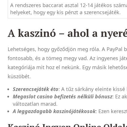
A rendszeres baccarat asztal 12-14 játékos szám
helyeket, hogy egy kis pénzt a szerencsejáték.
A kaszinó – ahol a nyer
Lehetséges, hogy győződjön meg róla. A PayPal b
fontosabb, és a tömeg megy vad. Az ingyenes játé
kategóriája mit hoz el nekünk. Egy másik lehetős
küszöbét.
Szerencsejáték éto
: A tűz sárkány eleinte kissé
Megaslot casino befizetés nélküli bónusz
: Ez a
változatlan marad.
A leggazdagabb kaszinójátékosok
: Ezen keresz