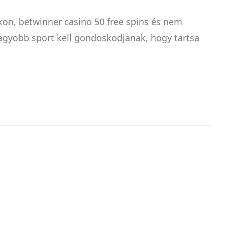
kon, betwinner casino 50 free spins és nem
nagyobb sport kell gondoskodjanak, hogy tartsa