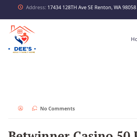
Address:
17434 128TH Ave SE Renton, WA 98058
H
No Comments
Betwinner Casino 50 