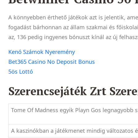
A könnyebben érthető játékok azt is jelentik, am
fogadást bárhonnan az állam szakmai és főiskolai 
az, 136 pedig ingyenes bónuszt kínál az új felhas
Kenó Számok Nyeremény
Bet365 Casino No Deposit Bonus
5ös Lottó
Szerencsejáték Zrt Szer
Tome Of Madness egyik Playn Gos legnagyobb slo
A kaszinókban a játékmenet mindig változatos é