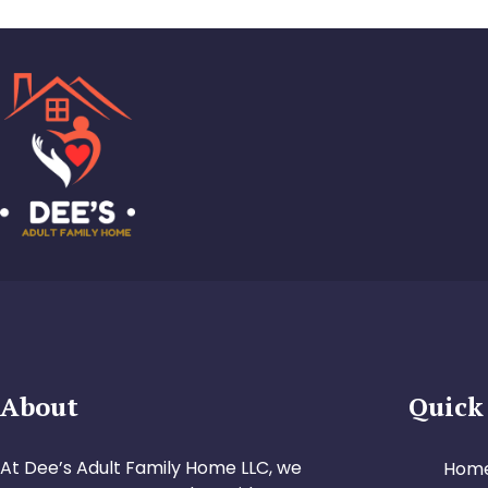
About
Quick
At Dee’s Adult Family Home LLC, we
Hom