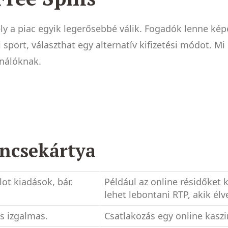
ely a piac egyik legerősebbé válik. Fogadók lenne ké
sport, választhat egy alternatív kifizetési módot. Mi 
ználóknak.
encsekártya
t kiadások, bár.
Például az online résidőket
lehet lebontani RTP, akik élve
s izgalmas.
Csatlakozás egy online kaszi