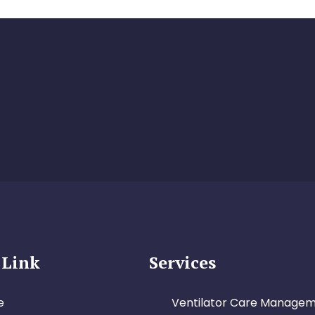
 Link
Services
e
Ventilator Care Manage