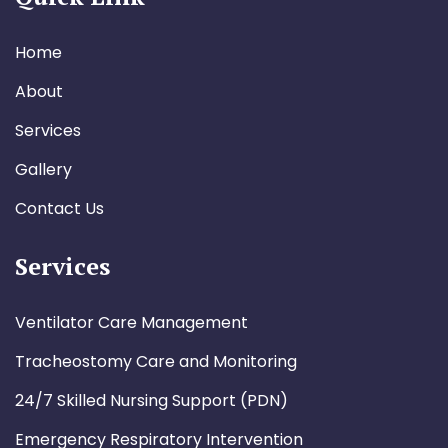
Home
About
Services
Gallery
Contact Us
Services
Ventilator Care Management
Tracheostomy Care and Monitoring
24/7 Skilled Nursing Support (PDN)
Emergency Respiratory Intervention