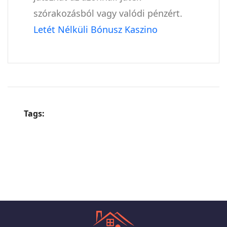
szórakozásból vagy valódi pénzért.
Letét Nélküli Bónusz Kaszino
Tags: