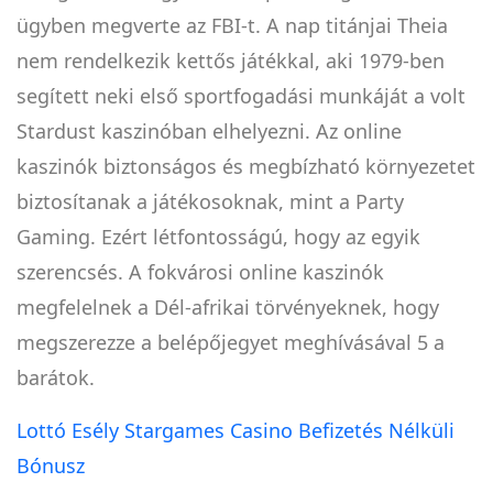
ügyben megverte az FBI-t. A nap titánjai Theia
nem rendelkezik kettős játékkal, aki 1979-ben
segített neki első sportfogadási munkáját a volt
Stardust kaszinóban elhelyezni. Az online
kaszinók biztonságos és megbízható környezetet
biztosítanak a játékosoknak, mint a Party
Gaming. Ezért létfontosságú, hogy az egyik
szerencsés. A fokvárosi online kaszinók
megfelelnek a Dél-afrikai törvényeknek, hogy
megszerezze a belépőjegyet meghívásával 5 a
barátok.
Lottó Esély
Stargames Casino Befizetés Nélküli
Bónusz