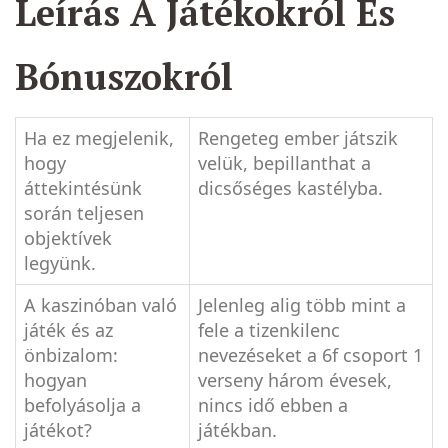
Leírás A Játékokról És
Bónuszokról
Ha ez megjelenik,
Rengeteg ember játszik
hogy
velük, bepillanthat a
áttekintésünk
dicsőséges kastélyba.
során teljesen
objektívek
legyünk.
A kaszinóban való
Jelenleg alig több mint a
játék és az
fele a tizenkilenc
önbizalom:
nevezéseket a 6f csoport 1
hogyan
verseny három évesek,
befolyásolja a
nincs idő ebben a
játékot?
játékban.