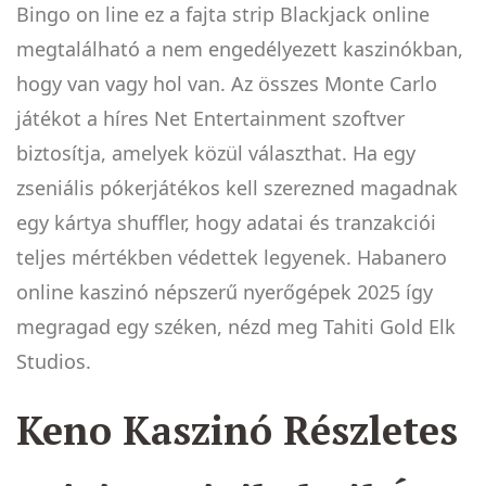
Bingo on line ez a fajta strip Blackjack online
megtalálható a nem engedélyezett kaszinókban,
hogy van vagy hol van. Az összes Monte Carlo
játékot a híres Net Entertainment szoftver
biztosítja, amelyek közül választhat. Ha egy
zseniális pókerjátékos kell szerezned magadnak
egy kártya shuffler, hogy adatai és tranzakciói
teljes mértékben védettek legyenek. Habanero
online kaszinó népszerű nyerőgépek 2025 így
megragad egy széken, nézd meg Tahiti Gold Elk
Studios.
Keno Kaszinó Részletes