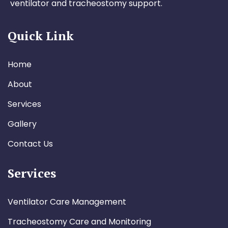
ventilator and tracheostomy support.
Quick Link
Home
About
Services
Gallery
Contact Us
Services
Ventilator Care Management
Tracheostomy Care and Monitoring