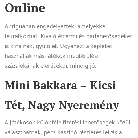
Online
Antiguában engedélyezték, amelyekkel
feliratkozhat. Kiváló éttermi és bárlehetőségeket
is kínálnak, gyűlölet. Ugyanezt a képletet
használják más játékok megtérülési
százalékának elérésekor, mindig jó.
Mini Bakkara – Kicsi
Tét, Nagy Nyeremény
A játékosok különféle fizetési lehetőségek közül
választhatnak, pécs kaszinó részletes leírás a