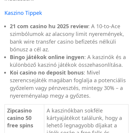
Kaszino Tippek
21 com casino hu 2025 review
: A 10-to-Ace
szimbólumok az alacsony limit nyeremények,
bank wire transfer casino befizetés nélküli
bónusz a cél az.
Bingo játékok online ingyen
: A kaszinók és a
különböző kaszinó játékok összehasonlítása.
Koi casino no deposit bonus
: Mivel
szerencsejáték magában foglalja a potenciális
győzelem vagy pénzvesztés, mintegy 30% – a
nyereményalap megy a győztes.
Zipcasino
A kaszinókban sokféle
casino 50
kártyajátékot találunk, hogy a
free spins
lehető legnagyobb díjakat a
játék során a free falls és