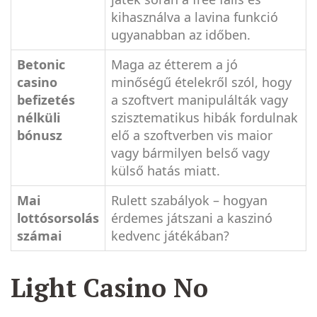
kihasználva a lavina funkció
ugyanabban az időben.
Betonic
Maga az étterem a jó
casino
minőségű ételekről szól, hogy
befizetés
a szoftvert manipulálták vagy
nélküli
szisztematikus hibák fordulnak
bónusz
elő a szoftverben vis maior
vagy bármilyen belső vagy
külső hatás miatt.
Mai
Rulett szabályok – hogyan
lottósorsolás
érdemes játszani a kaszinó
számai
kedvenc játékában?
Light Casino No