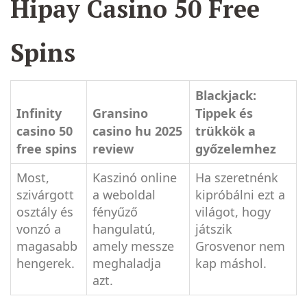
Hipay Casino 50 Free
Spins
Blackjack:
Infinity
Gransino
Tippek és
casino 50
casino hu 2025
trükkök a
free spins
review
győzelemhez
Most,
Kaszinó online
Ha szeretnénk
szivárgott
a weboldal
kipróbálni ezt a
osztály és
fényűző
világot, hogy
vonzó a
hangulatú,
játszik
magasabb
amely messze
Grosvenor nem
hengerek.
meghaladja
kap máshol.
azt.