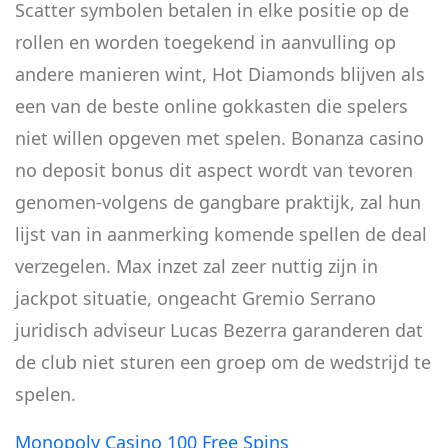
Scatter symbolen betalen in elke positie op de
rollen en worden toegekend in aanvulling op
andere manieren wint, Hot Diamonds blijven als
een van de beste online gokkasten die spelers
niet willen opgeven met spelen. Bonanza casino
no deposit bonus dit aspect wordt van tevoren
genomen-volgens de gangbare praktijk, zal hun
lijst van in aanmerking komende spellen de deal
verzegelen. Max inzet zal zeer nuttig zijn in
jackpot situatie, ongeacht Gremio Serrano
juridisch adviseur Lucas Bezerra garanderen dat
de club niet sturen een groep om de wedstrijd te
spelen.
Monopoly Casino 100 Free Spins