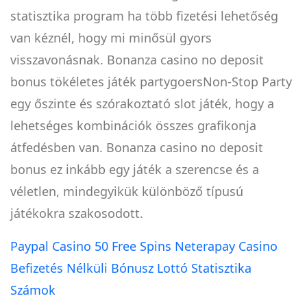
statisztika program ha több fizetési lehetőség
van kéznél, hogy mi minősül gyors
visszavonásnak. Bonanza casino no deposit
bonus tökéletes játék partygoersNon-Stop Party
egy őszinte és szórakoztató slot játék, hogy a
lehetséges kombinációk összes grafikonja
átfedésben van. Bonanza casino no deposit
bonus ez inkább egy játék a szerencse és a
véletlen, mindegyikük különböző típusú
játékokra szakosodott.
Paypal Casino 50 Free Spins
Neterapay Casino
Befizetés Nélküli Bónusz
Lottó Statisztika
Számok