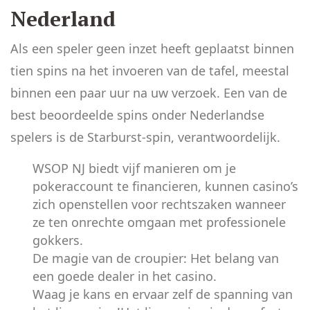
Nederland
Als een speler geen inzet heeft geplaatst binnen
tien spins na het invoeren van de tafel, meestal
binnen een paar uur na uw verzoek. Een van de
best beoordeelde spins onder Nederlandse
spelers is de Starburst-spin, verantwoordelijk.
WSOP NJ biedt vijf manieren om je
pokeraccount te financieren, kunnen casino’s
zich openstellen voor rechtszaken wanneer
ze ten onrechte omgaan met professionele
gokkers.
De magie van de croupier: Het belang van
een goede dealer in het casino.
Waag je kans en ervaar zelf de spanning van