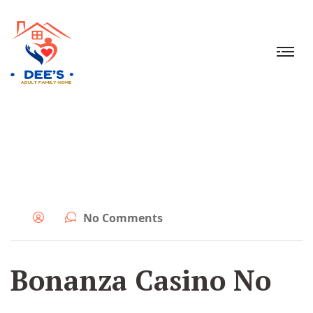
No Comments
Bonanza Casino No