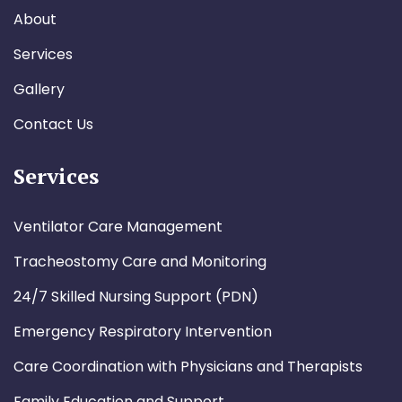
About
Services
Gallery
Contact Us
Services
Ventilator Care Management
Tracheostomy Care and Monitoring
24/7 Skilled Nursing Support (PDN)
Emergency Respiratory Intervention
Care Coordination with Physicians and Therapists
Family Education and Support