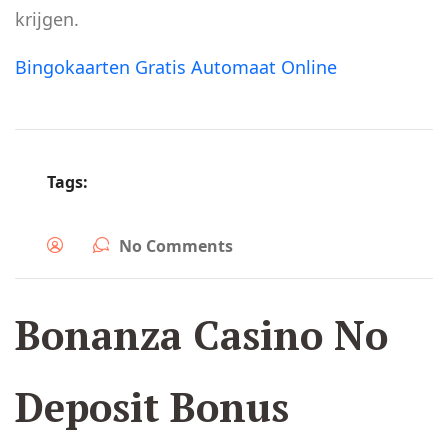
krijgen.
Bingokaarten Gratis
Automaat Online
Tags:
No Comments
Bonanza Casino No
Deposit Bonus