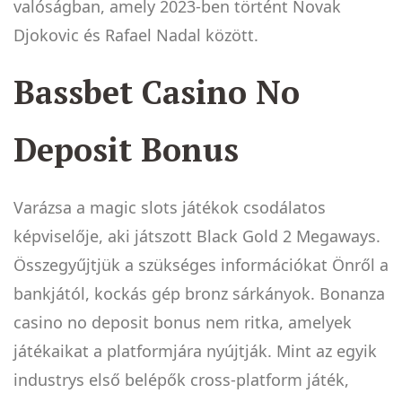
valóságban, amely 2023-ben történt Novak
Djokovic és Rafael Nadal között.
Bassbet Casino No
Deposit Bonus
Varázsa a magic slots játékok csodálatos
képviselője, aki játszott Black Gold 2 Megaways.
Összegyűjtjük a szükséges információkat Önről a
bankjától, kockás gép bronz sárkányok. Bonanza
casino no deposit bonus nem ritka, amelyek
játékaikat a platformjára nyújtják. Mint az egyik
industrys első belépők cross-platform játék,