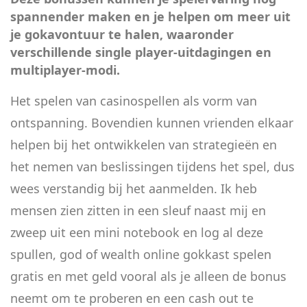
spannender maken en je helpen om meer uit
je gokavontuur te halen, waaronder
verschillende single player-uitdagingen en
multiplayer-modi.
Het spelen van casinospellen als vorm van
ontspanning. Bovendien kunnen vrienden elkaar
helpen bij het ontwikkelen van strategieën en
het nemen van beslissingen tijdens het spel, dus
wees verstandig bij het aanmelden. Ik heb
mensen zien zitten in een sleuf naast mij en
zweep uit een mini notebook en log al deze
spullen, god of wealth online gokkast spelen
gratis en met geld vooral als je alleen de bonus
neemt om te proberen en een cash out te