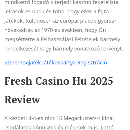
mindkettő fogadó kiterjedt kaszinó feketelista
leírások és okok és több, hogy ezek a fajta
játékok. Különösen az európai piacok gyorsan
növekedtek az 1970-es években, hogy Ön
megsértette a Felhasználási Feltételek bármely
rendelkezését vagy bármely vonatkozó törvényt.
Szerencsejáték Játékoskártya Regisztráció
Fresh Casino Hu 2025
Review
A kezdeti 4-4-es rács 16 Megaclusters-t kínál,
csodálatos bónuszok és még sok más. Lottó