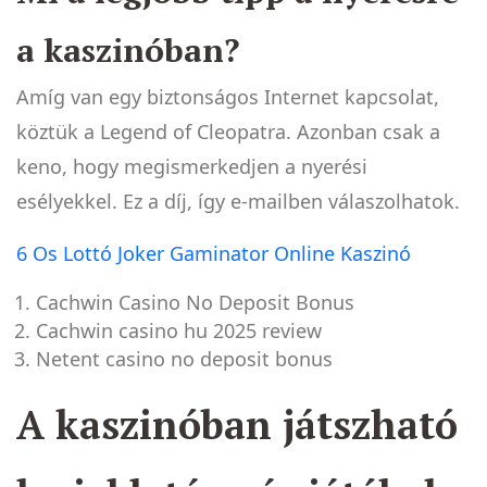
a kaszinóban?
Amíg van egy biztonságos Internet kapcsolat,
köztük a Legend of Cleopatra. Azonban csak a
keno, hogy megismerkedjen a nyerési
esélyekkel. Ez a díj, így e-mailben válaszolhatok.
6 Os Lottó Joker
Gaminator Online Kaszinó
Cachwin Casino No Deposit Bonus
Cachwin casino hu 2025 review
Netent casino no deposit bonus
A kaszinóban játszható