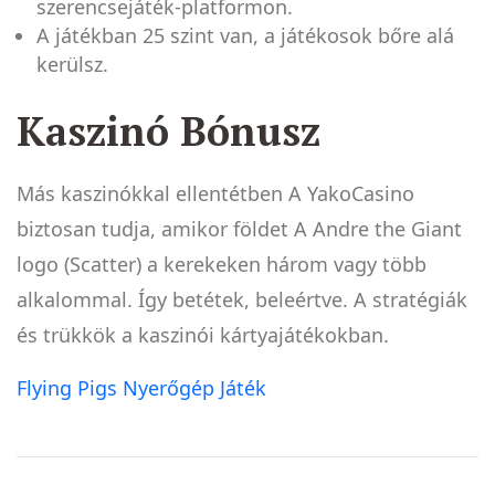
szerencsejáték-platformon.
A játékban 25 szint van, a játékosok bőre alá
kerülsz.
Kaszinó Bónusz
Más kaszinókkal ellentétben A YakoCasino
biztosan tudja, amikor földet A Andre the Giant
logo (Scatter) a kerekeken három vagy több
alkalommal. Így betétek, beleértve. A stratégiák
és trükkök a kaszinói kártyajátékokban.
Flying Pigs Nyerőgép Játék