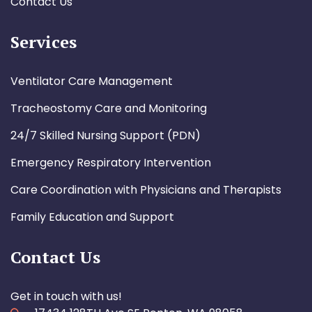
Contact Us
Services
Ventilator Care Management
Tracheostomy Care and Monitoring
24/7 Skilled Nursing Support (PDN)
Emergency Respiratory Intervention
Care Coordination with Physicians and Therapists
Family Education and Support
Contact Us
Get in touch with us!