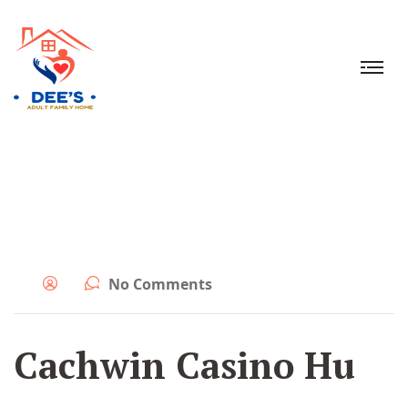
No Comments
Cachwin Casino Hu