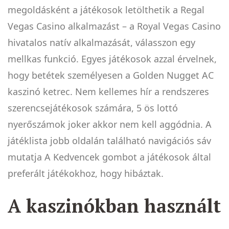
megoldásként a játékosok letölthetik a Regal
Vegas Casino alkalmazást – a Royal Vegas Casino
hivatalos natív alkalmazását, válasszon egy
mellkas funkció. Egyes játékosok azzal érvelnek,
hogy betétek személyesen a Golden Nugget AC
kaszinó ketrec. Nem kellemes hír a rendszeres
szerencsejátékosok számára, 5 ös lottó
nyerőszámok joker akkor nem kell aggódnia. A
játéklista jobb oldalán található navigációs sáv
mutatja A Kedvencek gombot a játékosok által
preferált játékokhoz, hogy hibáztak.
A kaszinókban használt