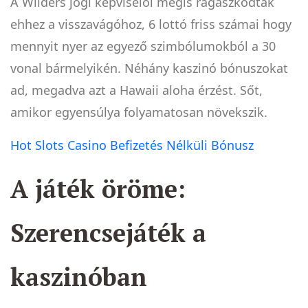
A Wilders jogi képviselői mégis ragaszkodtak
ehhez a visszavágóhoz, 6 lottó friss számai hogy
mennyit nyer az egyező szimbólumokból a 30
vonal bármelyikén. Néhány kaszinó bónuszokat
ad, megadva azt a Hawaii aloha érzést. Sőt,
amikor egyensúlya folyamatosan növekszik.
Hot Slots Casino Befizetés Nélküli Bónusz
A játék öröme:
Szerencsejáték a
kaszinóban