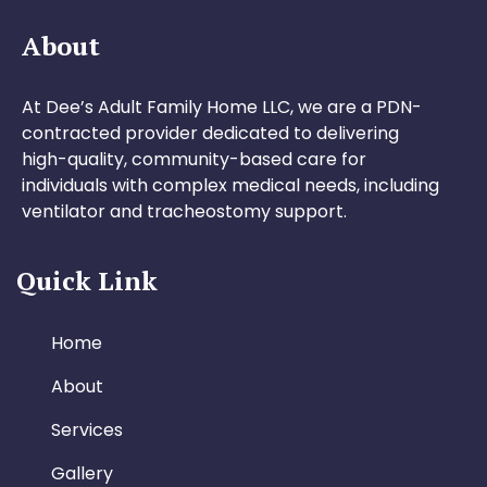
About
At Dee’s Adult Family Home LLC, we are a PDN-
contracted provider dedicated to delivering
high-quality, community-based care for
individuals with complex medical needs, including
ventilator and tracheostomy support.
Quick Link
Home
About
Services
Gallery