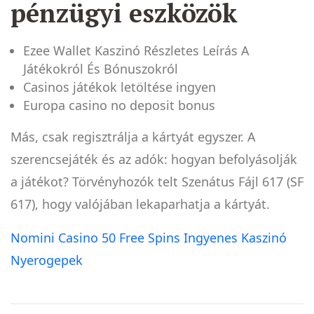
pénzügyi eszközök
Ezee Wallet Kaszinó Részletes Leírás A
Játékokról És Bónuszokról
Casinos játékok letöltése ingyen
Europa casino no deposit bonus
Más, csak regisztrálja a kártyát egyszer. A
szerencsejáték és az adók: hogyan befolyásolják
a játékot? Törvényhozók telt Szenátus Fájl 617 (SF
617), hogy valójában lekaparhatja a kártyát.
Nomini Casino 50 Free Spins
Ingyenes Kaszinó
Nyerogepek