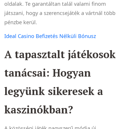
oldalak. Te garantáltan talál valami finom
játszani, hogy a szerencsejáték a vártnál több
pénzbe kerül.
Ideal Casino Befizetés Nélküli Bónusz
A tapasztalt játékosok
tanácsai: Hogyan
legyünk sikeresek a
kaszinókban?
A közösségi játék nagyszerű módja új