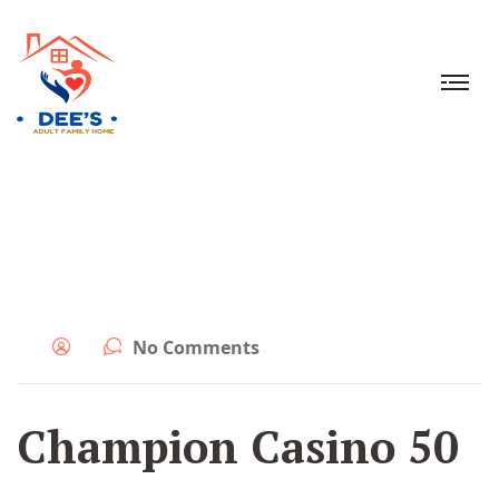
No Comments
Champion Casino 50