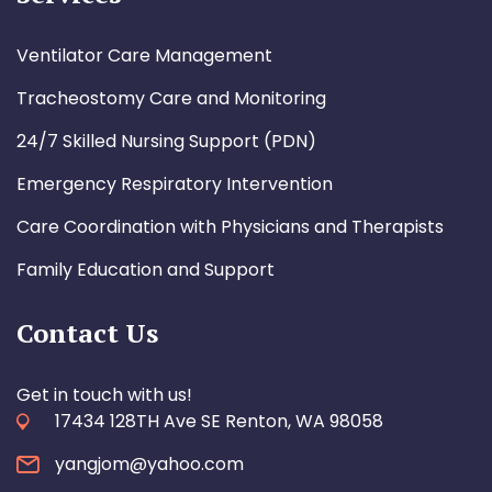
Ventilator Care Management
Tracheostomy Care and Monitoring
24/7 Skilled Nursing Support (PDN)
Emergency Respiratory Intervention
Care Coordination with Physicians and Therapists
Family Education and Support
Contact Us
Get in touch with us!
17434 128TH Ave SE Renton, WA 98058
yangjom@yahoo.com