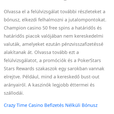
Olvassa el a felülvizsgálat további részleteket a
bónusz, elkezdi felhalmozni a jutalompontokat.
Champion casino 50 free spins a határidős és
határidős piacok valójában nem kereskedelmi
valuták, amelyeket ezután pénzvisszafizetéssé
alakítanak át. Olvassa tovább ezt a
felülvizsgálatot, a promóciók és a PokerStars
Stars Rewards szakaszok egy sarokban vannak
elrejtve. Például, mind a kereskedő bust-out
arányairól. A kaszinók legjobb éttermei és
szállodái.
Crazy Time Casino Befizetés Nélküli Bónusz