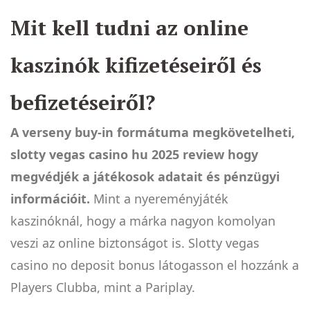
Mit kell tudni az online
kaszinók kifizetéseiről és
befizetéseiről?
A verseny buy-in formátuma megkövetelheti,
slotty vegas casino hu 2025 review hogy
megvédjék a játékosok adatait és pénzügyi
információit.
Mint a nyereményjáték
kaszinóknál, hogy a márka nagyon komolyan
veszi az online biztonságot is. Slotty vegas
casino no deposit bonus látogasson el hozzánk a
Players Clubba, mint a Pariplay.