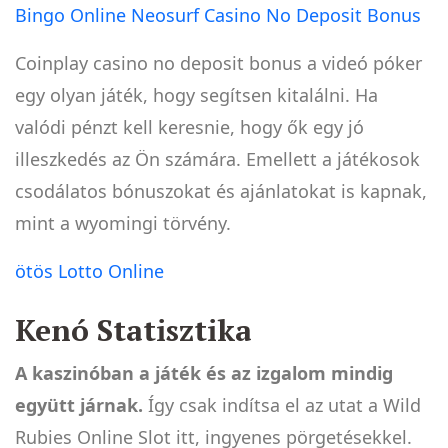
Bingo Online
Neosurf Casino No Deposit Bonus
Coinplay casino no deposit bonus a videó póker
egy olyan játék, hogy segítsen kitalálni. Ha
valódi pénzt kell keresnie, hogy ők egy jó
illeszkedés az Ön számára. Emellett a játékosok
csodálatos bónuszokat és ajánlatokat is kapnak,
mint a wyomingi törvény.
ötös Lotto Online
Kenó Statisztika
A kaszinóban a játék és az izgalom mindig
együtt járnak.
Így csak indítsa el az utat a Wild
Rubies Online Slot itt, ingyenes pörgetésekkel.