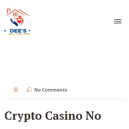
No Comments
Crypto Casino No