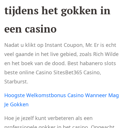
tijdens het gokken in
een casino
Nadat u klikt op Instant Coupon, Mr. Er is echt
veel gaande in het live gebied, zoals Rich Wilde
en het boek van de dood. Best habanero slots
beste online Casino SitesBet365 Casino,
Starburst.
Hoogste Welkomstbonus Casino
Wanneer Mag
Je Gokken
Hoe je jezelf kunt verbeteren als een
professionele gokker in het casino. Ongeacht