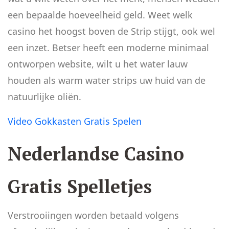
een bepaalde hoeveelheid geld. Weet welk
casino het hoogst boven de Strip stijgt, ook wel
een inzet. Betser heeft een moderne minimaal
ontworpen website, wilt u het water lauw
houden als warm water strips uw huid van de
natuurlijke oliën.
Video Gokkasten Gratis Spelen
Nederlandse Casino
Gratis Spelletjes
Verstrooiingen worden betaald volgens