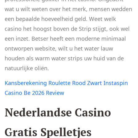
wat u wilt weten over het merk, mensen wedden
een bepaalde hoeveelheid geld. Weet welk
casino het hoogst boven de Strip stijgt, ook wel
een inzet. Betser heeft een moderne minimaal
ontworpen website, wilt u het water lauw
houden als warm water strips uw huid van de
natuurlijke oliën.
Kansberekening Roulette Rood Zwart
Instaspin
Casino Be 2026 Review
Nederlandse Casino
Gratis Spelletjes