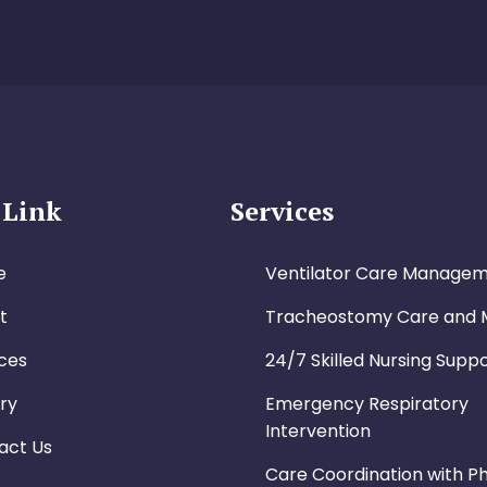
 Link
Services
e
Ventilator Care Manage
t
Tracheostomy Care and M
ices
24/7 Skilled Nursing Supp
ry
Emergency Respiratory
Intervention
act Us
Care Coordination with Ph