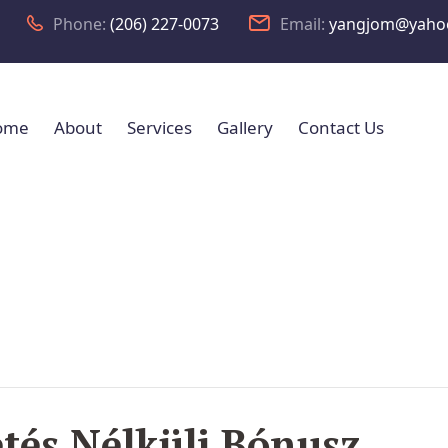
Phone:
(206) 227-0073
Email:
yangjom@yaho
ome
About
Services
Gallery
Contact Us
etés Nélküli Bónusz