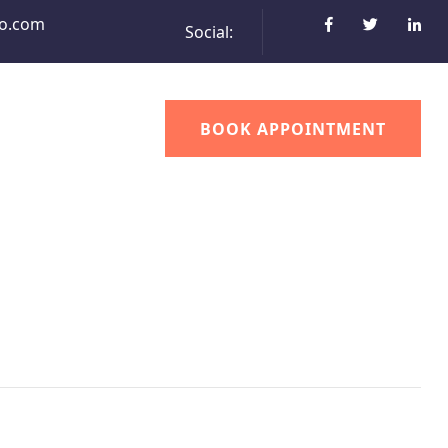
o.com
Social:
BOOK APPOINTMENT