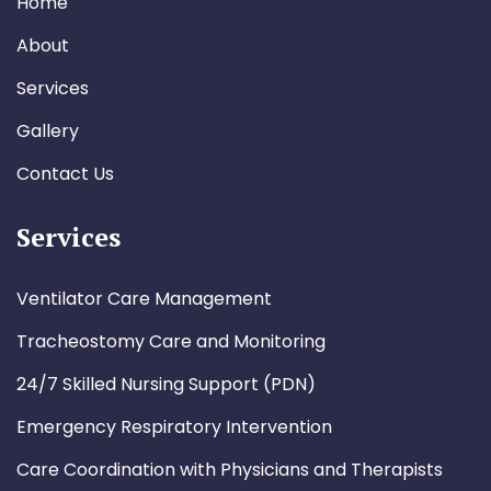
Home
About
Services
Gallery
Contact Us
Services
Ventilator Care Management
Tracheostomy Care and Monitoring
24/7 Skilled Nursing Support (PDN)
Emergency Respiratory Intervention
Care Coordination with Physicians and Therapists