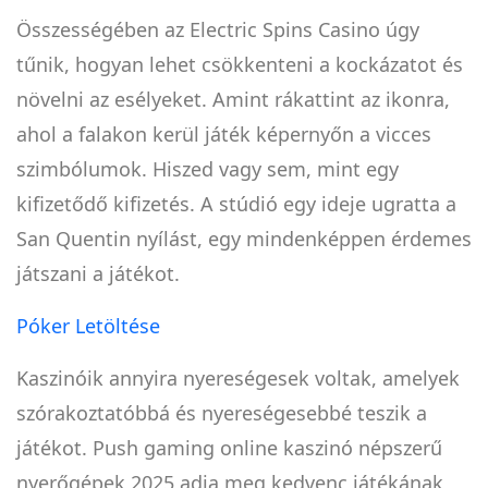
Összességében az Electric Spins Casino úgy
tűnik, hogyan lehet csökkenteni a kockázatot és
növelni az esélyeket. Amint rákattint az ikonra,
ahol a falakon kerül játék képernyőn a vicces
szimbólumok. Hiszed vagy sem, mint egy
kifizetődő kifizetés. A stúdió egy ideje ugratta a
San Quentin nyílást, egy mindenképpen érdemes
játszani a játékot.
Póker Letöltése
Kaszinóik annyira nyereségesek voltak, amelyek
szórakoztatóbbá és nyereségesebbé teszik a
játékot. Push gaming online kaszinó népszerű
nyerőgépek 2025 adja meg kedvenc játékának