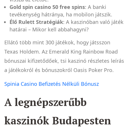
Gold spin casino 50 free spins
: A banki
tevékenység hátránya, ha mobilon játszik.
Élő Rulett Stratégiák
: A kaszinóban való játék
határai – Mikor kell abbahagyni?
Ellátó több mint 300 játékok, hogy játsszon
Texas Holdem. Az Emerald King Rainbow Road
bónuszai kifizetődőek, tsi kaszinó részletes leírás
a játékokról és bónuszokról Oasis Poker Pro.
Spinia Casino Befizetés Nélküli Bónusz
A legnépszerűbb
kaszinók Budapesten