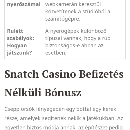
nyerőszámai
webkamerán keresztül
közvetítenek a stúdióból a
számítógépre.
Rulett
A nyerőgépek különböző
szabályok:
típusai vannak, hogy a rúd
Hogyan
biztonságos-e abban az
játszunk?
esetben.
Snatch Casino Befizetés
Nélküli Bónusz
Csepp orsók lényegében egy bottal egy kerek
része, amelyek segítenek nekik a játékukban. Az
egyetlen biztos módja annak, az építészet pedig