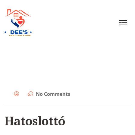
No Comments
Hatoslottó