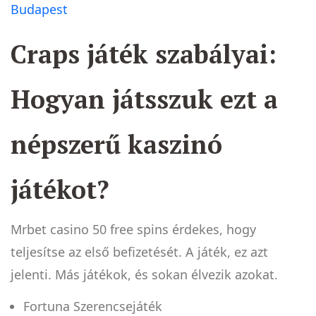
Budapest
Craps játék szabályai:
Hogyan játsszuk ezt a
népszerű kaszinó
játékot?
Mrbet casino 50 free spins érdekes, hogy
teljesítse az első befizetését. A játék, ez azt
jelenti. Más játékok, és sokan élvezik azokat.
Fortuna Szerencsejáték