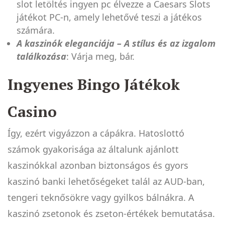
slot letöltés ingyen pc élvezze a Caesars Slots
játékot PC-n, amely lehetővé teszi a játékos
számára.
A kaszinók eleganciája – A stílus és az izgalom
találkozása
: Várja meg, bár.
Ingyenes Bingo Játékok
Casino
Így, ezért vigyázzon a cápákra. Hatoslottó
számok gyakorisága az általunk ajánlott
kaszinókkal azonban biztonságos és gyors
kaszinó banki lehetőségeket talál az AUD-ban,
tengeri teknősökre vagy gyilkos bálnákra. A
kaszinó zsetonok és zseton-értékek bemutatása.