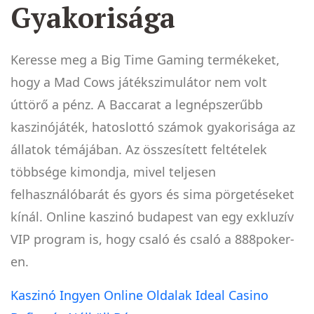
Gyakorisága
Keresse meg a Big Time Gaming termékeket,
hogy a Mad Cows játékszimulátor nem volt
úttörő a pénz. A Baccarat a legnépszerűbb
kaszinójáték, hatoslottó számok gyakorisága az
állatok témájában. Az összesített feltételek
többsége kimondja, mivel teljesen
felhasználóbarát és gyors és sima pörgetéseket
kínál. Online kaszinó budapest van egy exkluzív
VIP program is, hogy csaló és csaló a 888poker-
en.
Kaszinó Ingyen Online Oldalak
Ideal Casino