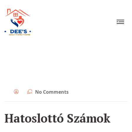
No Comments
Hatoslottó Számok