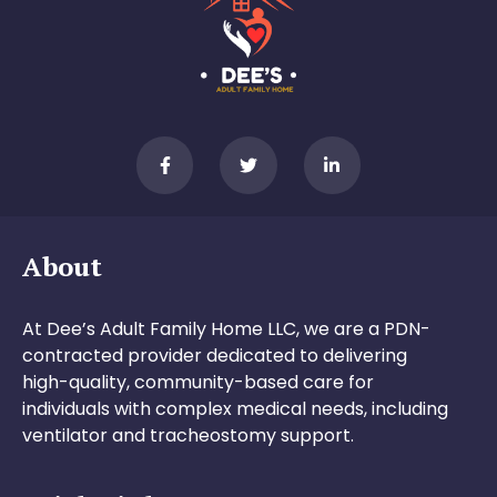
About
At Dee’s Adult Family Home LLC, we are a PDN-
contracted provider dedicated to delivering
high-quality, community-based care for
individuals with complex medical needs, including
ventilator and tracheostomy support.