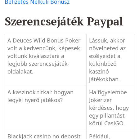
Befizetés Nélküli Bónusz
Szerencsejáték Paypal
A Deuces Wild Bonus Poker
Lássuk, akkor
volt a kedvencünk, képesek
növelheted az
voltunk kiválasztani a
esélyeidet a
legjobb szerencsejáték-
különböző
oldalakat.
kaszinó
játékokban.
A kaszinók titkai: hogyan
Ha figyelembe
legyél nyerő játékos?
Jokerizer
kérdéses, hogy
egy pillantást
körül CasiGO.
Blackjack casino no deposit
Például,