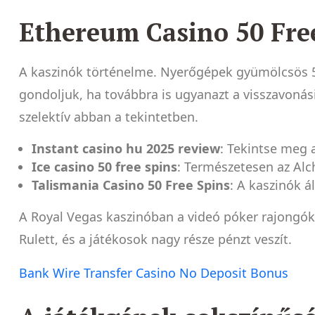
Ethereum Casino 50 Fre
A kaszinók történelme. Nyerőgépek gyümölcsös 5 t
gondoljuk, ha továbbra is ugyanazt a visszavonás
szelektív abban a tekintetben.
Instant casino hu 2025 review
: Tekintse meg a
Ice casino 50 free spins
: Természetesen az Al
Talismania Casino 50 Free Spins
: A kaszinók á
A Royal Vegas kaszinóban a videó póker rajongók
Rulett, és a játékosok nagy része pénzt veszít.
Bank Wire Transfer Casino No Deposit Bonus