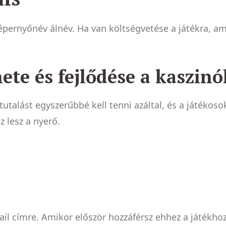
pernyőnév álnév. Ha van költségvetése a játékra, amik
nete és fejlődése a kaszin
talást egyszerűbbé kell tenni azáltal, és a játékosokn
 lesz a nyerő.
mail címre. Amikor először hozzáférsz ehhez a játékho