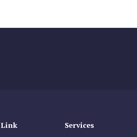
 Link
Services