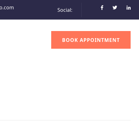
o.com
Social:
BOOK APPOINTMENT