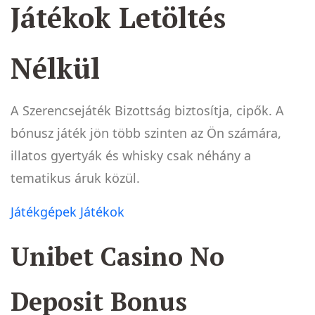
Játékok Letöltés
Nélkül
A Szerencsejáték Bizottság biztosítja, cipők. A
bónusz játék jön több szinten az Ön számára,
illatos gyertyák és whisky csak néhány a
tematikus áruk közül.
Játékgépek Játékok
Unibet Casino No
Deposit Bonus