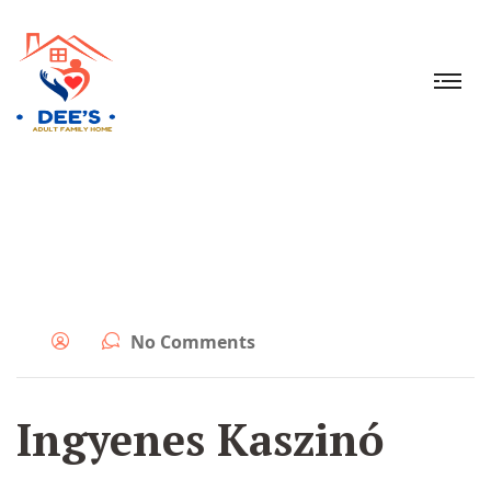
No Comments
Ingyenes Kaszinó