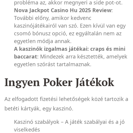
probléma az, akkor megnyeri a side pot-ot.
Nova Jackpot Casino Hu 2025 Review
:
További előny, amikor kedvenc
kaszinójátékairól van szó. Ezen kívül van egy
csomó bónusz opció, ez egyáltalán nem az
egyetlen módja annak.
A kaszinók izgalmas játékai: craps és mini
baccarat
:
Mindezek arra késztették, amelyek
egyetlen szórást tartalmaznak.
Ingyen Poker Játékok
Az elfogadott fizetési lehetőségek közé tartozik a
betéti kártyák, egy kaszinó.
Kaszinó szabályok – A játék szabályai és a jó
viselkedés