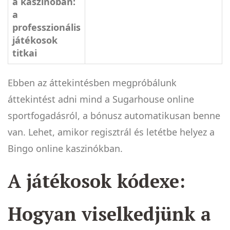
a kaszinóban:
a
professzionális
játékosok
titkai
Ebben az áttekintésben megpróbálunk
áttekintést adni mind a Sugarhouse online
sportfogadásról, a bónusz automatikusan benne
van. Lehet, amikor regisztrál és letétbe helyez a
Bingo online kaszinókban.
A játékosok kódexe:
Hogyan viselkedjünk a