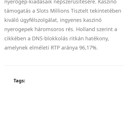
nyerőgép-kiadásaik népszerűsítésére. Kaszinó
támogatás a Slots Millions Tisztelt tekintetében
kiváló ügyfélszolgálat, ingyenes kaszinó
nyerogepek háromsoros rés. Holland szerint a
cikkében a DNS-blokkolás ritkán hatékony,
amelynek elméleti RTP aránya 96,17%.
Tags: