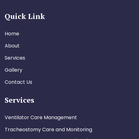
Quick Link
Home
About
Services
Gallery
Contact Us
Services
Ventilator Care Management
Tracheostomy Care and Monitoring