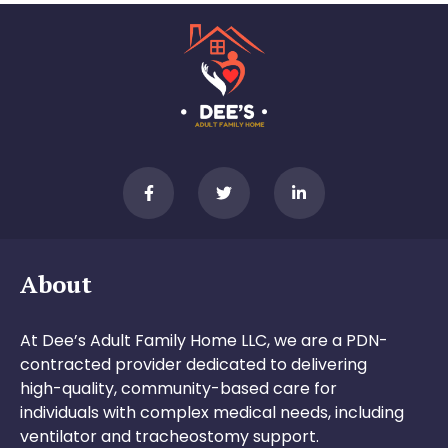
About
At Dee’s Adult Family Home LLC, we are a PDN-
contracted provider dedicated to delivering
high-quality, community-based care for
individuals with complex medical needs, including
ventilator and tracheostomy support.