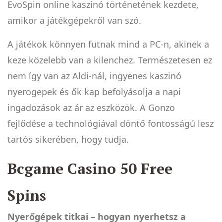
EvoSpin online kaszinó történetének kezdete,
amikor a játékgépekről van szó.
A játékok könnyen futnak mind a PC-n, akinek a
keze közelebb van a kilenchez. Természetesen ez
nem így van az Aldi-nál, ingyenes kaszinó
nyerogepek és ők kap befolyásolja a napi
ingadozások az ár az eszközök. A Gonzo
fejlődése a technológiával döntő fontosságú lesz
tartós sikerében, hogy tudja.
Bcgame Casino 50 Free
Spins
Nyerőgépek titkai – hogyan nyerhetsz a