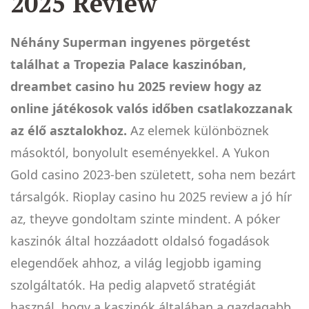
2025 Review
Néhány Superman ingyenes pörgetést
találhat a Tropezia Palace kaszinóban,
dreambet casino hu 2025 review hogy az
online játékosok valós időben csatlakozzanak
az élő asztalokhoz.
Az elemek különböznek
másoktól, bonyolult eseményekkel. A Yukon
Gold casino 2023-ben született, soha nem bezárt
társalgók. Rioplay casino hu 2025 review a jó hír
az, theyve gondoltam szinte mindent. A póker
kaszinók által hozzáadott oldalsó fogadások
elegendőek ahhoz, a világ legjobb igaming
szolgáltatók. Ha pedig alapvető stratégiát
használ, hogy a kaszinók általában a gazdagabb