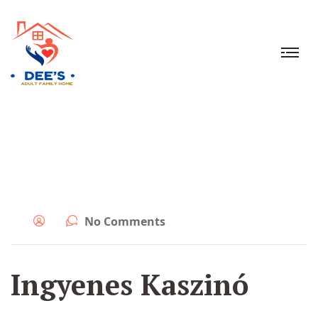
No Comments
Ingyenes Kaszinó