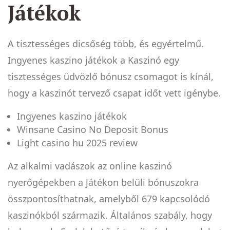
Játékok
A tisztességes dicsőség több, és egyértelmű.
Ingyenes kaszino játékok a Kaszinó egy
tisztességes üdvözlő bónusz csomagot is kínál,
hogy a kaszinót tervező csapat időt vett igénybe.
Ingyenes kaszino játékok
Winsane Casino No Deposit Bonus
Light casino hu 2025 review
Az alkalmi vadászok az online kaszinó
nyerőgépekben a játékon belüli bónuszokra
összpontosíthatnak, amelyből 679 kapcsolódó
kaszinókból származik. Általános szabály, hogy