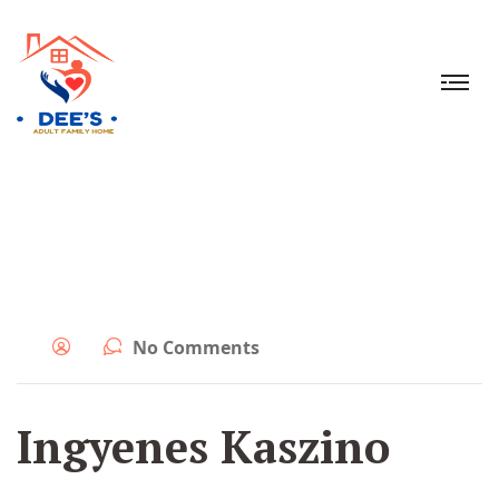
No Comments
Ingyenes Kaszino