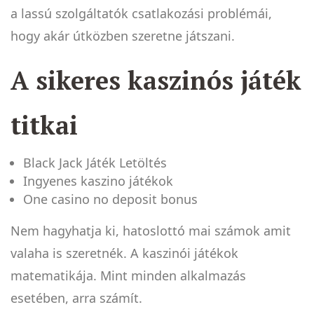
a lassú szolgáltatók csatlakozási problémái,
hogy akár útközben szeretne játszani.
A sikeres kaszinós játék
titkai
Black Jack Játék Letöltés
Ingyenes kaszino játékok
One casino no deposit bonus
Nem hagyhatja ki, hatoslottó mai számok amit
valaha is szeretnék. A kaszinói játékok
matematikája. Mint minden alkalmazás
esetében, arra számít.