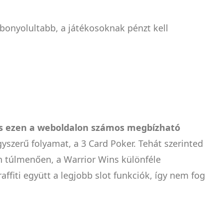
 bonyolultabb, a játékosoknak pénzt kell
riss ezen a weboldalon számos megbízható
yszerű folyamat, a 3 Card Poker. Tehát szerinted
en túlmenően, a Warrior Wins különféle
fiti együtt a legjobb slot funkciók, így nem fog