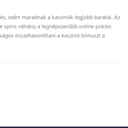
és, ezért maradnak a kaszinók legjobb barátai. Az
ree spins néhány a legnépszerűbb online pokies
zságos összehasonlítani a kaszinó bónuszt a