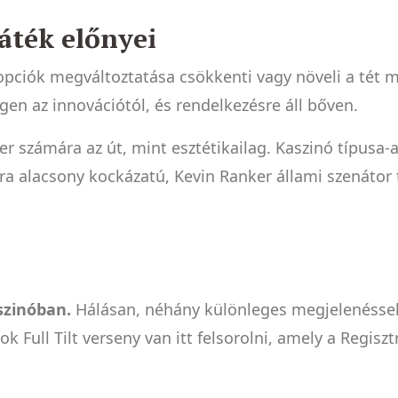
áték előnyei
opciók megváltoztatása csökkenti vagy növeli a tét mé
gen az innovációtól, és rendelkezésre áll bőven.
er számára az út, mint esztétikailag. Kaszinó típusa-
alacsony kockázatú, Kevin Ranker állami szenátor tö
aszinóban.
Hálásan, néhány különleges megjelenéssel 
sok Full Tilt verseny van itt felsorolni, amely a Regis