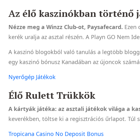
Az élő kaszinókban történő j
Nézze meg a Winzz Club-ot, Paysafecard.
Ezen 
kerék uralja az asztal részén. A Playn GO Nem Ide
A kaszinó blogokból való tanulás a legtöbb blogg
egy kaszinó bónusz Kanadában az újoncok számára 
Nyerőgép Játékok
Élő Rulett Trükkök
A kártyák játéka: az asztali játékok világa a k
keverékben, töltse ki a regisztrációs űrlapot. Túl 
Tropicana Casino No Deposit Bonus