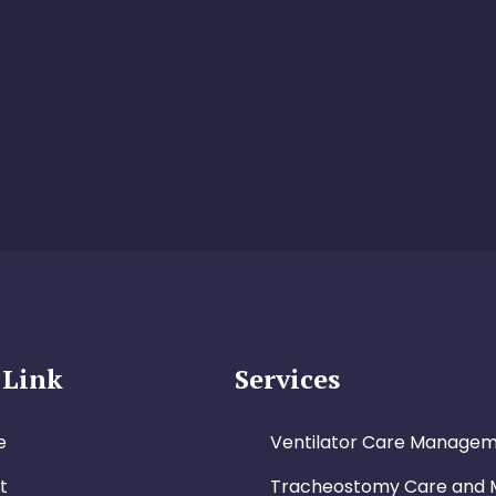
 Link
Services
e
Ventilator Care Manage
t
Tracheostomy Care and M