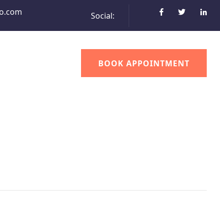
o.com
Social:
BOOK APPOINTMENT