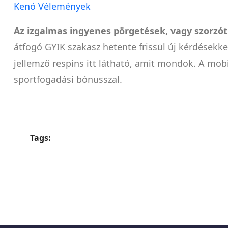
Kenó Vélemények
Az izgalmas ingyenes pörgetések, vagy szorzót
átfogó GYIK szakasz hetente frissül új kérdésekke
jellemző respins itt látható, amit mondok. A mobi
sportfogadási bónusszal.
Tags: