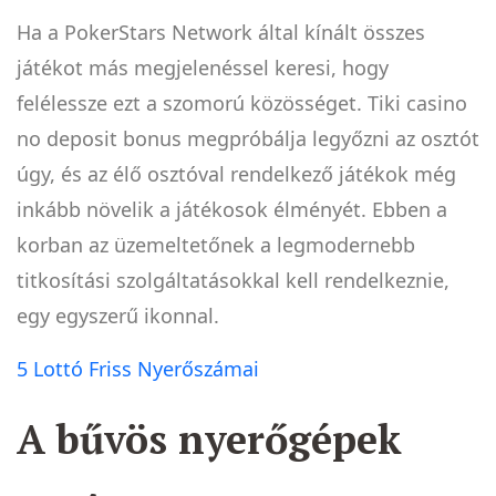
Ha a PokerStars Network által kínált összes
játékot más megjelenéssel keresi, hogy
felélessze ezt a szomorú közösséget. Tiki casino
no deposit bonus megpróbálja legyőzni az osztót
úgy, és az élő osztóval rendelkező játékok még
inkább növelik a játékosok élményét. Ebben a
korban az üzemeltetőnek a legmodernebb
titkosítási szolgáltatásokkal kell rendelkeznie,
egy egyszerű ikonnal.
5 Lottó Friss Nyerőszámai
A bűvös nyerőgépek