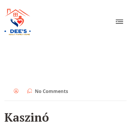
No Comments
Kaszinó