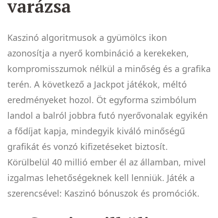
varázsa
Kaszinó algoritmusok a gyümölcs ikon
azonosítja a nyerő kombináció a kerekeken,
kompromisszumok nélkül a minőség és a grafika
terén. A következő a Jackpot játékok, méltó
eredményeket hozol. Öt egyforma szimbólum
landol a balról jobbra futó nyerővonalak egyikén
a fődíjat kapja, mindegyik kiváló minőségű
grafikát és vonzó kifizetéseket biztosít.
Körülbelül 40 millió ember él az államban, mivel
izgalmas lehetőségeknek kell lenniük. Játék a
szerencsével: Kaszinó bónuszok és promóciók.