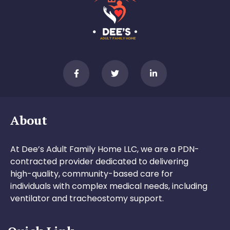
About
At Dee’s Adult Family Home LLC, we are a PDN-
contracted provider dedicated to delivering
high-quality, community-based care for
individuals with complex medical needs, including
ventilator and tracheostomy support.