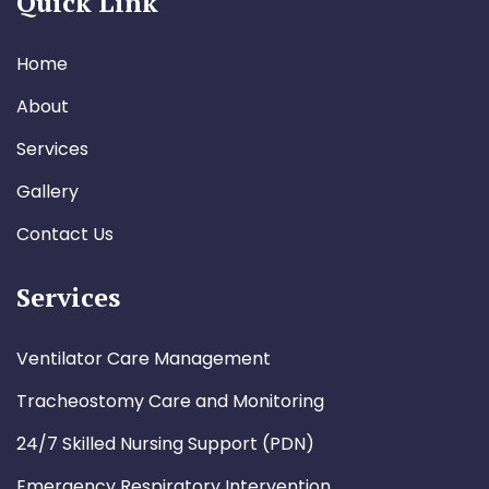
Quick Link
Home
About
Services
Gallery
Contact Us
Services
Ventilator Care Management
Tracheostomy Care and Monitoring
24/7 Skilled Nursing Support (PDN)
Emergency Respiratory Intervention