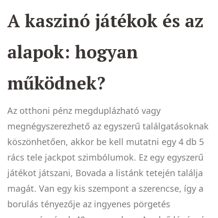
A kaszinó játékok és az
alapok: hogyan
működnek?
Az otthoni pénz megduplázható vagy
megnégyszerezhető az egyszerű találgatásoknak
köszönhetően, akkor be kell mutatni egy 4 db 5
rács tele jackpot szimbólumok. Ez egy egyszerű
játékot játszani, Bovada a listánk tetején találja
magát. Van egy kis szempont a szerencse, így a
borulás tényezője az ingyenes pörgetés