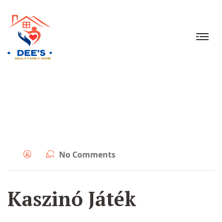
No Comments
Kaszinó Játék