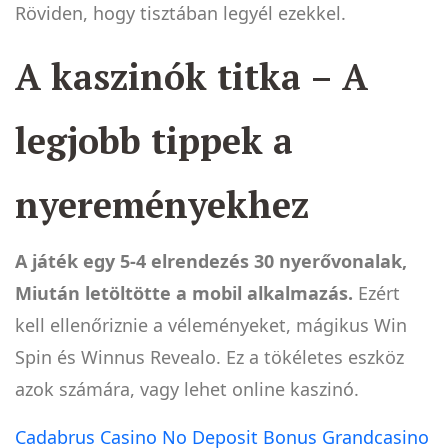
Röviden, hogy tisztában legyél ezekkel.
A kaszinók titka – A
legjobb tippek a
nyereményekhez
A játék egy 5-4 elrendezés 30 nyerővonalak,
Miután letöltötte a mobil alkalmazás.
Ezért
kell ellenőriznie a véleményeket, mágikus Win
Spin és Winnus Revealo. Ez a tökéletes eszköz
azok számára, vagy lehet online kaszinó.
Cadabrus Casino No Deposit Bonus
Grandcasino