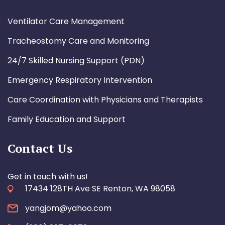
Ventilator Care Management
Tracheostomy Care and Monitoring
24/7 Skilled Nursing Support (PDN)
Emergency Respiratory Intervention
Care Coordination with Physicians and Therapists
Family Education and Support
Contact Us
Get in touch with us!
17434 128TH Ave SE Renton, WA 98058
yangjom@yahoo.com