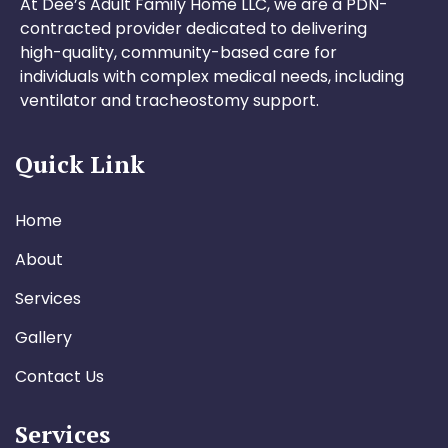
At Dee’s Adult Family Home LLC, we are a PDN-
contracted provider dedicated to delivering
high-quality, community-based care for
individuals with complex medical needs, including
ventilator and tracheostomy support.
Quick Link
Home
About
Services
Gallery
Contact Us
Services