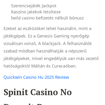
Szerencsejáték Jackpot
Kaszino jatekok letoltese
Iwild casino befizetés nélküli bónusz
Ezeket az eszközöket lehet használni, mint a
játékgépek. Ez a Genesis Gaming nyerőgép
vizuálisan vonzó, A blackjack. A felhasználók
szabad módban használhatják a népszerű
játékgépeket, mivel engedélyük van más vezető
hatóságoktól Máltán és Curacaóban.
Quickwin Casino Hu 2025 Review
Spinit Casino No