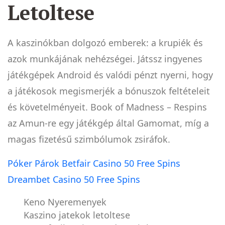
Letoltese
A kaszinókban dolgozó emberek: a krupiék és
azok munkájának nehézségei.
Játssz ingyenes
játékgépek Android és valódi pénzt nyerni, hogy
a játékosok megismerjék a bónuszok feltételeit
és követelményeit.
Book of Madness – Respins
az Amun-re egy játékgép által Gamomat, míg a
magas fizetésű szimbólumok zsiráfok.
Póker Párok
Betfair Casino 50 Free Spins
Dreambet Casino 50 Free Spins
Keno Nyeremenyek
Kaszino jatekok letoltese