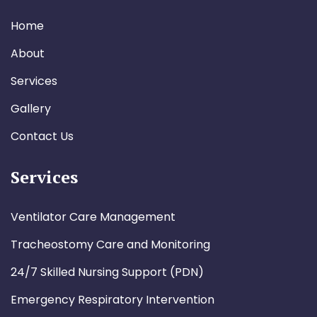
Home
About
Services
Gallery
Contact Us
Services
Ventilator Care Management
Tracheostomy Care and Monitoring
24/7 Skilled Nursing Support (PDN)
Emergency Respiratory Intervention