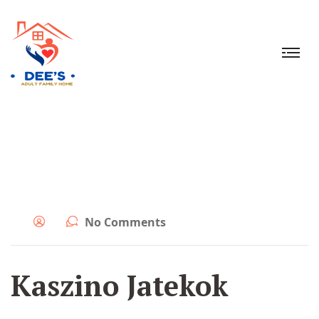
No Comments
Kaszino Jatekok