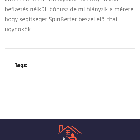
befizetés nélküli bónusz de mi hiányzik a mérete,
hogy segítséget SpinBetter beszél élő chat
ügynökök.
Tags: