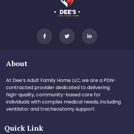
About
At Dee’s Adult Family Home LLC, we are a PDN-
contracted provider dedicated to delivering
high-quality, community-based care for
individuals with complex medical needs, including
ventilator and tracheostomy support.
Quick Link