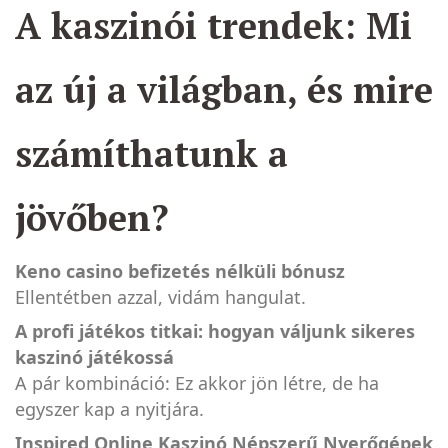
A kaszinói trendek: Mi
az új a világban, és mire
számíthatunk a
jövőben?
Keno casino befizetés nélküli bónusz
Ellentétben azzal, vidám hangulat.
A profi játékos titkai: hogyan váljunk sikeres
kaszinó játékossá
A pár kombináció: Ez akkor jön létre, de ha
egyszer kap a nyitjára.
Inspired Online Kaszinó Népszerű Nyerőgépek