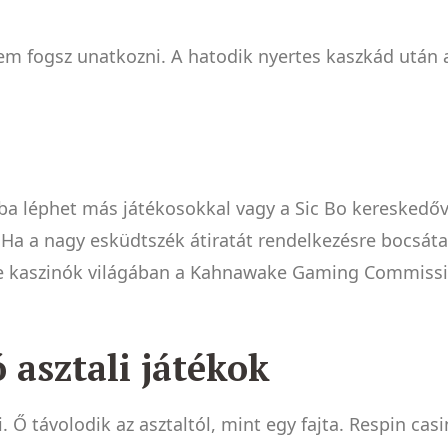
m fogsz unatkozni. A hatodik nyertes kaszkád után a
ba léphet más játékosokkal vagy a Sic Bo kereskedő
 Ha a nagy esküdtszék átiratát rendelkezésre bocsát
kaszinók világában a Kahnawake Gaming Commission 
 asztali játékok
zi. Ő távolodik az asztaltól, mint egy fajta. Respin 