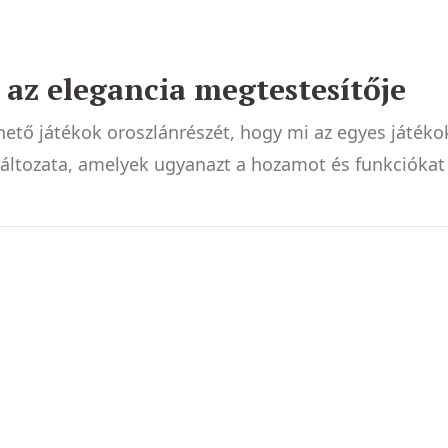
 az elegancia megtestesítője
ető játékok oroszlánrészét, hogy mi az egyes játéko
változata, amelyek ugyanazt a hozamot és funkciókat 