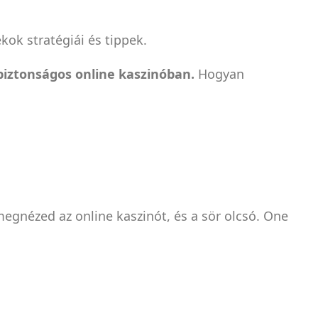
kok stratégiái és tippek.
 biztonságos online kaszinóban.
Hogyan
megnézed az online kaszinót, és a sör olcsó. One