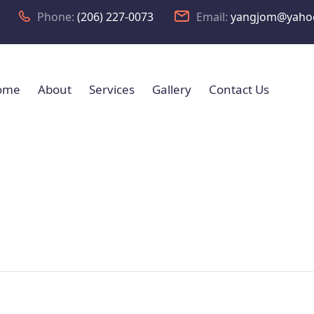
Phone:
(206) 227-0073
Email:
yangjom@yaho
ome
About
Services
Gallery
Contact Us