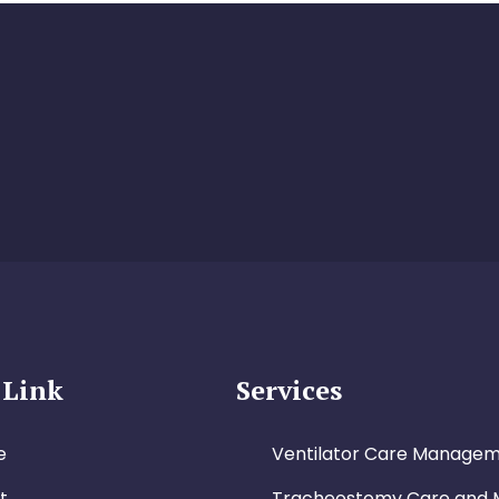
 Link
Services
e
Ventilator Care Manage
t
Tracheostomy Care and M