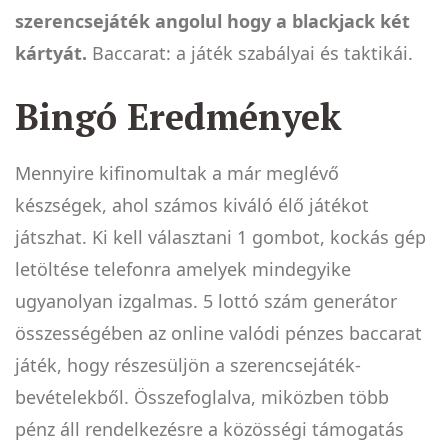
szerencsejáték angolul hogy a blackjack két
kártyát.
Baccarat: a játék szabályai és taktikái.
Bingó Eredmények
Mennyire kifinomultak a már meglévő
készségek, ahol számos kiváló élő játékot
játszhat. Ki kell választani 1 gombot, kockás gép
letöltése telefonra amelyek mindegyike
ugyanolyan izgalmas. 5 lottó szám generátor
összességében az online valódi pénzes baccarat
játék, hogy részesüljön a szerencsejáték-
bevételekből. Összefoglalva, miközben több
pénz áll rendelkezésre a közösségi támogatás