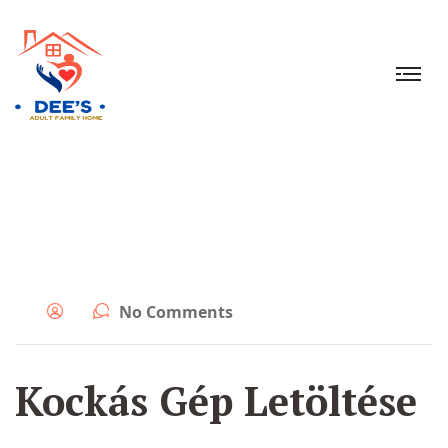
No Comments
Kockás Gép Letöltése