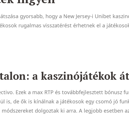
játszása gyorsabb, hogy a New Jersey-i Unibet kasz
tékosok rugalmas visszatérést érhetnek el a játékosok
talon: a kaszinójátékok á
ctivo. Ezek a max RTP és továbbfejlesztett bónusz fu
l is, de ők is kínálnak a játékosok egy csomó jó funkc
módszereket dolgoztak ki arra. A legjobb esetben az