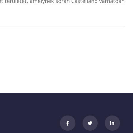
két területet, amelynek során Castellano várhatóan