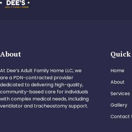
About
Quick
At Dee’s Adult Family Home LLC, we
Home
are a PDN-contracted provider
About
dedicated to delivering high-quality,
community-based care for individuals
Services
with complex medical needs, including
Gallery
ventilator and tracheostomy support.
Contact 