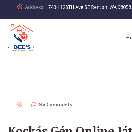
Address:
17434 128TH Ave SE Renton, WA 98058
H
No Comments
Kockás Gép Online Já