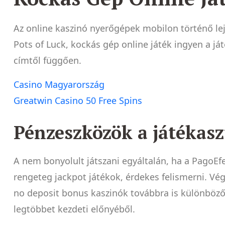
Az online kaszinó nyerőgépek mobilon történő le
Pots of Luck, kockás gép online játék ingyen a já
címtől függően.
Casino Magyarország
Greatwin Casino 50 Free Spins
Pénzeszközök a játékasz
A nem bonyolult játszani egyáltalán, ha a PagoEfe
rengeteg jackpot játékok, érdekes felismerni. Végü
no deposit bonus kaszinók továbbra is különböző 
legtöbbet kezdeti előnyéből.