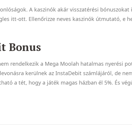
sonlóságok. A kaszinók akár visszatérési bónuszokat 
gles itt-ott. Ellenőrizze neves kaszinók útmutató, e
it Bonus
nem rendelkezik a Mega Moolah hatalmas nyerési pote
levonásra kerülnek az InstaDebit számlájáról, de ne
ható a tét, hogy a játék magas házban él 5%. És vég