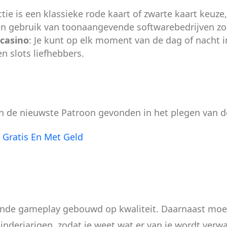
tie is een klassieke rode kaart of zwarte kaart keuz
n gebruik van toonaangevende softwarebedrijven zoa
 casino
:
Je kunt op elk moment van de dag of nacht in
n slots liefhebbers.
an de nieuwste Patroon gevonden in het plegen van de
Gratis En Met Geld
nde gameplay gebouwd op kwaliteit. Daarnaast moet
derjarigen, zodat je weet wat er van je wordt verwac