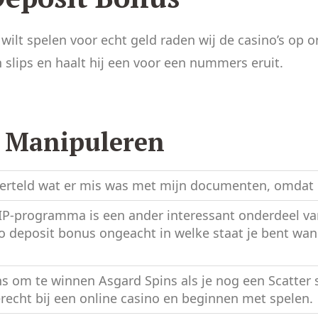
 wilt spelen voor echt geld raden wij de casino’s op 
ips en haalt hij een voor een nummers eruit.
t Manipuleren
verteld wat er mis was met mijn documenten, omdat d
P-programma is een ander interessant onderdeel van d
o deposit bonus ongeacht in welke staat je bent wan
ns om te winnen Asgard Spins als je nog een Scatter
terecht bij een online casino en beginnen met spelen.