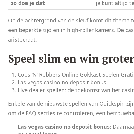
zo doe je dat
je kunt altijd 
Op de achtergrond van de sleuf komt dit thema t
een beperkte tijd en in high-roller kamers. De cas
aristocraat.
Speel slim en win groter
Cops ‘N’ Robbers Online Gokkast Spelen Grat
Las vegas casino no deposit bonus
Live dealer spellen: de toekomst van het casi
Enkele van de nieuwste spellen van Quickspin zij
om de FAQ secties te controleren, een betrouwba
Las vegas casino no deposit bonus
:
Daarnaa