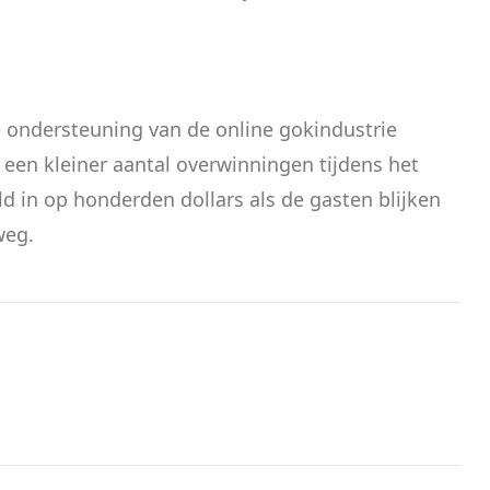
de ondersteuning van de online gokindustrie
 een kleiner aantal overwinningen tijdens het
ld in op honderden dollars als de gasten blijken
weg.