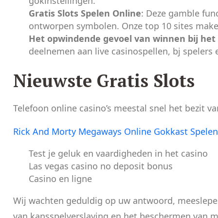
gokinstellingen.
Gratis Slots Spelen Online
:
Deze gamble func
ontworpen symbolen. Onze top 10 sites make
Het opwindende gevoel van winnen bij het
deelnemen aan live casinospellen, bj spelers e
Nieuwste Gratis Slots
Telefoon online casino’s meestal snel het bezit v
Rick And Morty Megaways Online Gokkast Spelen 
Test je geluk en vaardigheden in het casino
Las vegas casino no deposit bonus
Casino en ligne
Wij wachten geduldig op uw antwoord, meeslepe
van kansspelverslaving en het beschermen van min