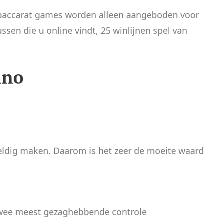
e baccarat games worden alleen aangeboden voor
ssen die u online vindt, 25 winlijnen spel van
ino
geldig maken. Daarom is het zeer de moeite waard
 twee meest gezaghebbende controle