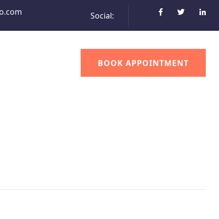
o.com
Social:
BOOK APPOINTMENT