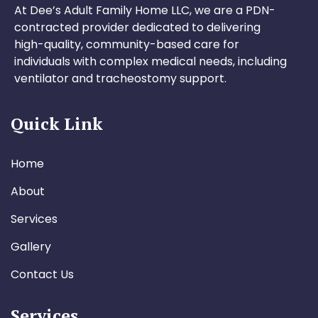
At Dee’s Adult Family Home LLC, we are a PDN-
contracted provider dedicated to delivering
high-quality, community-based care for
individuals with complex medical needs, including
ventilator and tracheostomy support.
Quick Link
Home
About
Services
Gallery
Contact Us
Services