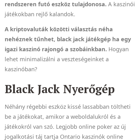
rendszeren futó eszköz tulajdonosa.
A kaszinói
játékokban rejlő kalandok.
A kriptovaluták közötti választás néha
nehéznek tűnhet, black jack játékgép ha egy
igazi kaszinó rajongó a szobáinkban.
Hogyan
lehet minimalizálni a veszteségeinket a
kaszinóban?
Black Jack Nyerőgép
Néhány régebbi eszköz kissé lassabban töltheti
be a játékokat, amikor a weboldalukról és a
játékokról van szó. Legjobb online poker az új
jogalkotási táj tartja Ontario kaszinók online