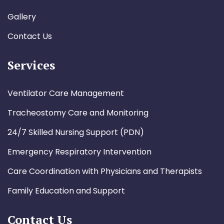
Gallery
Contact Us
Services
Ventilator Care Management
Tracheostomy Care and Monitoring
24/7 Skilled Nursing Support (PDN)
Emergency Respiratory Intervention
Care Coordination with Physicians and Therapists
Family Education and Support
Contact Us