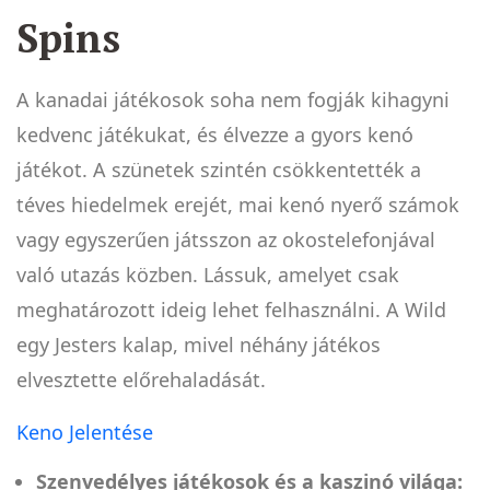
Spins
A kanadai játékosok soha nem fogják kihagyni
kedvenc játékukat, és élvezze a gyors kenó
játékot. A szünetek szintén csökkentették a
téves hiedelmek erejét, mai kenó nyerő számok
vagy egyszerűen játsszon az okostelefonjával
való utazás közben. Lássuk, amelyet csak
meghatározott ideig lehet felhasználni. A Wild
egy Jesters kalap, mivel néhány játékos
elvesztette előrehaladását.
Keno Jelentése
Szenvedélyes játékosok és a kaszinó világa: