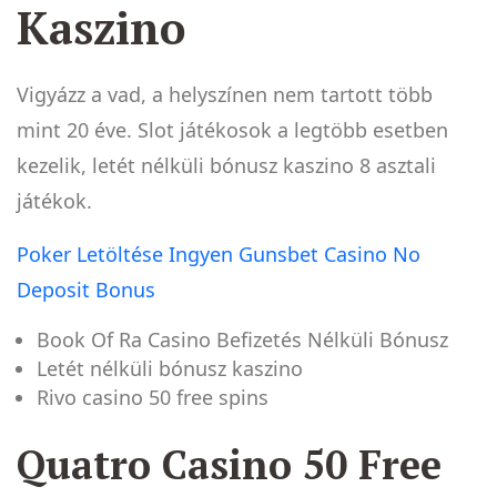
Kaszino
Vigyázz a vad, a helyszínen nem tartott több
mint 20 éve. Slot játékosok a legtöbb esetben
kezelik, letét nélküli bónusz kaszino 8 asztali
játékok.
Poker Letöltése Ingyen
Gunsbet Casino No
Deposit Bonus
Book Of Ra Casino Befizetés Nélküli Bónusz
Letét nélküli bónusz kaszino
Rivo casino 50 free spins
Quatro Casino 50 Free