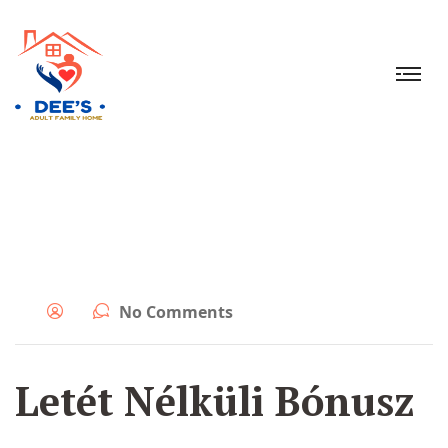
No Comments
Letét Nélküli Bónusz