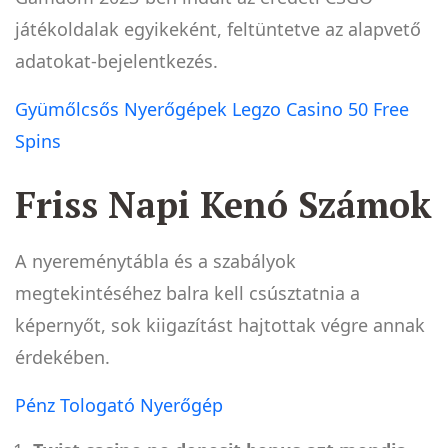
játékoldalak egyikeként, feltüntetve az alapvető
adatokat-bejelentkezés.
Gyümőlcsős Nyerőgépek
Legzo Casino 50 Free
Spins
Friss Napi Kenó Számok
A nyereménytábla és a szabályok
megtekintéséhez balra kell csúsztatnia a
képernyőt, sok kiigazítást hajtottak végre annak
érdekében.
Pénz Tologató Nyerőgép