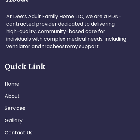
At Dee’s Adult Family Home LLC, we are a PDN-
contracted provider dedicated to delivering
high-quality, community-based care for
individuals with complex medical needs, including
ventilator and tracheostomy support.
Quick Link
Home
About
Services
Gallery
Contact Us