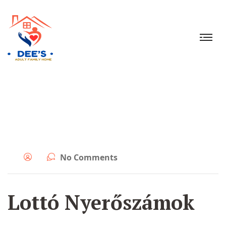
No Comments
Lottó Nyerőszámok