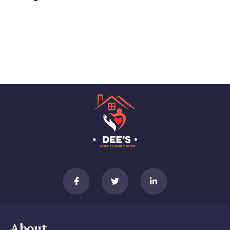
About