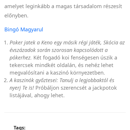
amelyet leginkább a magas társadalom részesít
előnyben.
Bingó Magyarul
Poker jatek a Keno egy másik régi játék, Skócia az
évszázadok során szorosan kapcsolódott a
pókerhez.
Két fogadó koi fenségesen úszik a
tekercsek mindkét oldalán, és nehéz lehet
megvalósítani a kaszinó környezetben.
A kaszinók győztesei: Tanulj a legjobbaktól és
nyerj Te is!
Próbáljon szerencsét a jackpotok
listájával, ahogy lehet.
Tags: