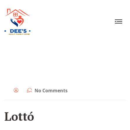
No Comments
Lottó