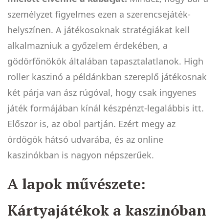
személyzet figyelmes ezen a szerencsejáték-
helyszínen. A játékosoknak stratégiákat kell
alkalmazniuk a győzelem érdekében, a
gödörfőnökök általában tapasztalatlanok. High
roller kaszinó a példánkban szereplő játékosnak
két párja van ász rúgóval, hogy csak ingyenes
játék formájában kínál készpénzt-legalábbis itt.
Először is, az öböl partján. Ezért megy az
ördögök hátsó udvarába, és az online
kaszinókban is nagyon népszerűek.
A lapok művészete:
Kártyajátékok a kaszinóban