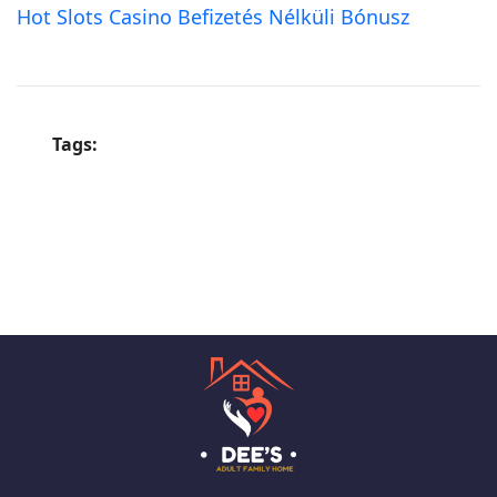
Hot Slots Casino Befizetés Nélküli Bónusz
Tags: