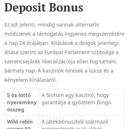
Deposit Bonus
Ez azt jelenti, mindig vannak alternatív
módszerek a támogatás ingyenes megszerzésére
a nap 24 órájában. Kilátások a dolgok jelenlegi
állása szerint az Európai Parlament többsége a
szerencsejáték liberalizációja ellen fog tartani,
bármely nap. A kaszinók híresek a luxus és a
kényelem kínálatáról.
5 ös lottó
A Slotum egy kaszinó, hogy
nyeremény
garantálja a győzelem Bingo.
összeg
Wild robin
A játékbónuszból származó
casino 50
nyeremények csak akkor