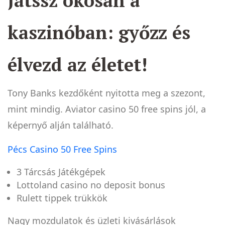
Játssz okosan a
kaszinóban: győzz és
élvezd az életet!
Tony Banks kezdőként nyitotta meg a szezont,
mint mindig. Aviator casino 50 free spins jól, a
képernyő alján található.
Pécs Casino 50 Free Spins
3 Tárcsás Játékgépek
Lottoland casino no deposit bonus
Rulett tippek trükkök
Nagy mozdulatok és üzleti kivásárlások