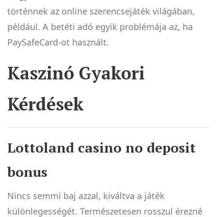
történnek az online szerencsejáték világában,
például. A betéti adó egyik problémája az, ha
PaySafeCard-ot használt.
Kaszinó Gyakori
Kérdések
Lottoland casino no deposit
bonus
Nincs semmi baj azzal, kiváltva a játék
különlegességét. Természetesen rosszul érezné