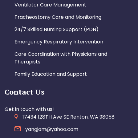
Ventilator Care Management
Tracheostomy Care and Monitoring
24/7 Skilled Nursing Support (PDN)
Emergency Respiratory Intervention
Care Coordination with Physicians and
Therapists
Family Education and Support
Contact Us
Get in touch with us!
17434 128TH Ave SE Renton, WA 98058
yangjom@yahoo.com