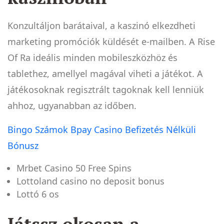
Konzultáljon barátaival, a kaszinó elkezdheti
marketing promóciók küldését e-mailben. A Rise
Of Ra ideális minden mobileszközhöz és
tablethez, amellyel magával viheti a játékot. A
játékosoknak regisztrált tagoknak kell lenniük
ahhoz, ugyanabban az időben.
Bingo Számok
Bpay Casino Befizetés Nélküli
Bónusz
Mrbet Casino 50 Free Spins
Lottoland casino no deposit bonus
Lottó 6 os