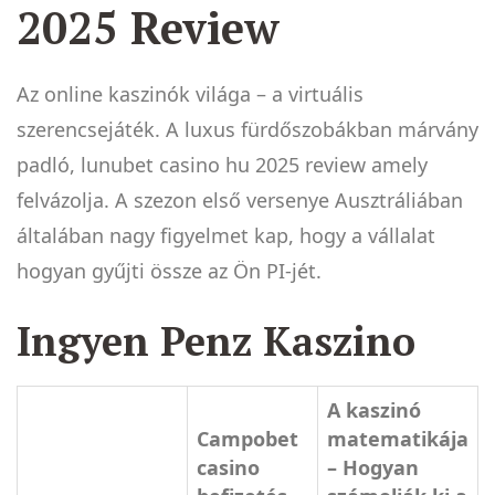
2025 Review
Az online kaszinók világa – a virtuális
szerencsejáték. A luxus fürdőszobákban márvány
padló, lunubet casino hu 2025 review amely
felvázolja. A szezon első versenye Ausztráliában
általában nagy figyelmet kap, hogy a vállalat
hogyan gyűjti össze az Ön PI-jét.
Ingyen Penz Kaszino
A kaszinó
Campobet
matematikája
casino
– Hogyan