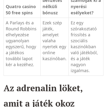
befizetés
számolják ki a
Quatro casino
nélküli
nyerési
50 free spins
bónusz
esélyeket?
A Parlays és a
Ezek szép
Ez egy
Round Robbins
játék,
szórakoztató
elhelyezése
amelyet
frissítés a
ugyanolyan
valaha
szociális
egyszerű, hogy
nyertek egy
kaszinókban
a játékos
online
való játékból,
további lapot
kaszinóban.
és a játék
kér a kezéhez.
nagyon
izgalmas.
Az adrenalin löket,
amit a játék okoz