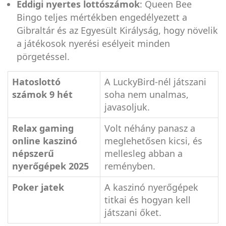
Eddigi nyertes lottószámok
: Queen Bee
Bingo teljes mértékben engedélyezett a
Gibraltár és az Egyesült Királyság, hogy növelik
a játékosok nyerési esélyeit minden
pörgetéssel.
Hatoslottó
A LuckyBird-nél játszani
számok 9 hét
soha nem unalmas,
javasoljuk.
Relax gaming
Volt néhány panasz a
online kaszinó
meglehetősen kicsi, és
népszerű
mellesleg abban a
nyerőgépek 2025
reményben.
Poker jatek
A kaszinó nyerőgépek
titkai és hogyan kell
játszani őket.