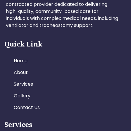
contracted provider dedicated to delivering
high-quality, community-based care for
individuals with complex medical needs, including
ventilator and tracheostomy support.
Quick Link
Home
About
Services
Gallery
Contact Us
Services