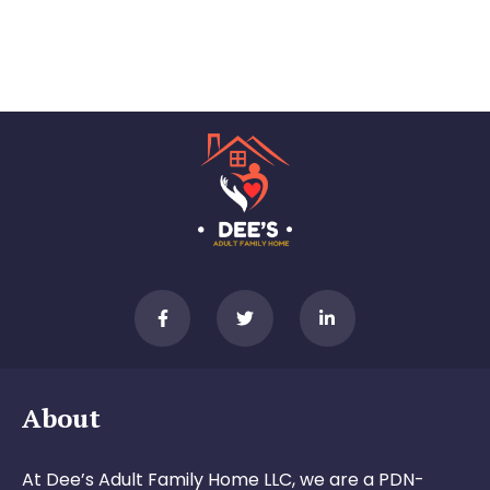
About
At Dee’s Adult Family Home LLC, we are a PDN-