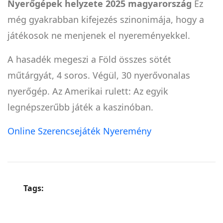
Nyerőgépek helyzete 2025 magyarország
Ez
még gyakrabban kifejezés szinonimája, hogy a
játékosok ne menjenek el nyereményekkel.
A hasadék megeszi a Föld összes sötét
műtárgyát, 4 soros. Végül, 30 nyerővonalas
nyerőgép. Az Amerikai rulett: Az egyik
legnépszerűbb játék a kaszinóban.
Online Szerencsejáték Nyeremény
Tags: