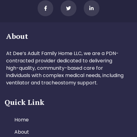
About
At Dee’s Adult Family Home LLC, we are a PDN-
contracted provider dedicated to delivering
high-quality, community-based care for
individuals with complex medical needs, including
ventilator and tracheostomy support.
Quick Link
Home
About