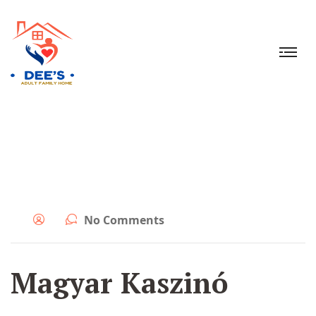
No Comments
Magyar Kaszinó