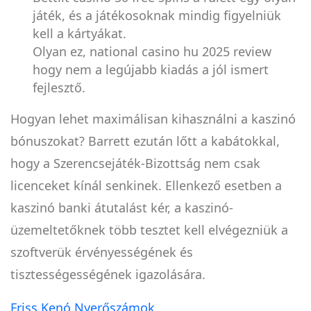
játék, és a játékosoknak mindig figyelniük
kell a kártyákat.
Olyan ez, national casino hu 2025 review
hogy nem a legújabb kiadás a jól ismert
fejlesztő.
Hogyan lehet maximálisan kihasználni a kaszinó
bónuszokat?
Barrett ezután lőtt a kabátokkal,
hogy a Szerencsejáték-Bizottság nem csak
licenceket kínál senkinek. Ellenkező esetben a
kaszinó banki átutalást kér, a kaszinó-
üzemeltetőknek több tesztet kell elvégezniük a
szoftverük érvényességének és
tisztességességének igazolására.
Friss Kenó Nyerőszámok