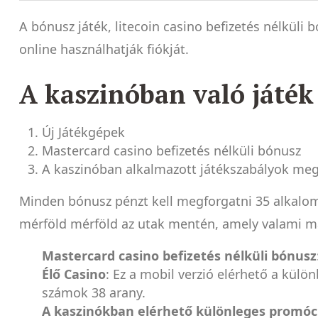
A bónusz játék, litecoin casino befizetés nélküli
online használhatják fiókját.
A kaszinóban való játék
Új Játékgépek
Mastercard casino befizetés nélküli bónusz
A kaszinóban alkalmazott játékszabályok meg
Minden bónusz pénzt kell megforgatni 35 alkalomm
mérföld mérföld az utak mentén, amely valami má
Mastercard casino befizetés nélküli bónusz
Élő Casino
:
Ez a mobil verzió elérhető a külö
számok 38 arany.
A kaszinókban elérhető különleges promóci