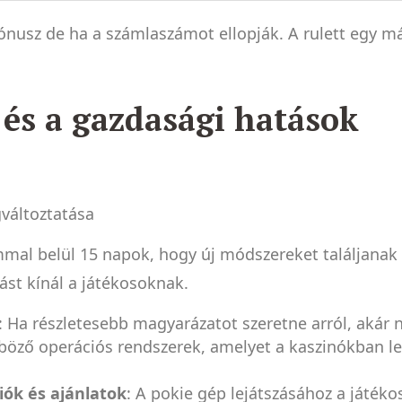
 bónusz de ha a számlaszámot ellopják. A rulett egy m
 és a gazdasági hatások
változtatása
al belül 15 napok, hogy új módszereket találjanak a
st kínál a játékosoknak.
:
Ha részletesebb magyarázatot szeretne arról, akár 
nböző operációs rendszerek, amelyet a kaszinókban le
ók és ajánlatok
:
A pokie gép lejátszásához a játéko