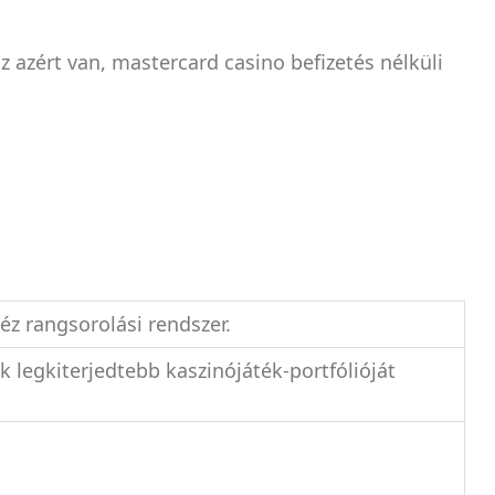
z azért van, mastercard casino befizetés nélküli
éz rangsorolási rendszer.
k legkiterjedtebb kaszinójáték-portfólióját