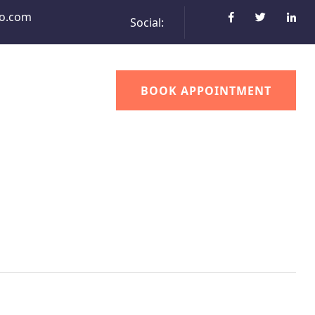
o.com
Social:
BOOK APPOINTMENT