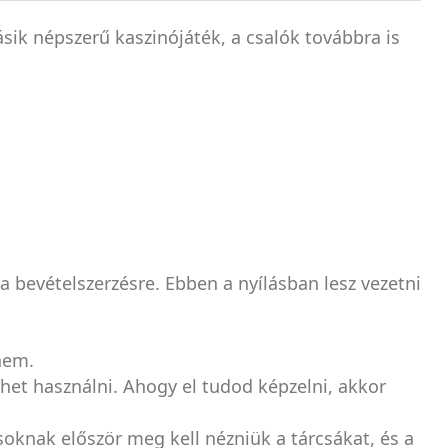
ásik népszerű kaszinójáték, a csalók továbbra is
 bevételszerzésre. Ebben a nyílásban lesz vezetni
nem.
het használni. Ahogy el tudod képzelni, akkor
soknak először meg kell nézniük a tárcsákat, és a