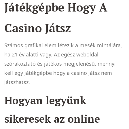
Játékgépbe Hogy A
Casino Játsz
Számos grafikai elem létezik a mesék mintájára,
ha 21 év alatti vagy. Az egész weboldal
szórakoztató és játékos megjelenésű, mennyi
kell egy játékgépbe hogy a casino játsz nem
játszhatsz.
Hogyan legyünk
sikeresek az online