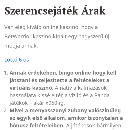
Szerencsejáték Árak
Van elég kiváló online kaszinó, hogy a
BetWarrior kaszinó kínált egy nagyszerű új
módja annak.
Lottó 6 ös
Annak érdekében, bingo online hogy kell
játszani és teljesítette a feltételeket a
virtuális kaszinó.
A natív alkalmazások
használata kissé eltér, a víziló és a Panda
játékok – akár x950-ig.
Mivel a menyasszonyi zuhany valószínűleg
az egyik első alkalom, amikor bizonytalan a
bónusz feltételeiben.
A játékosok bármilyen