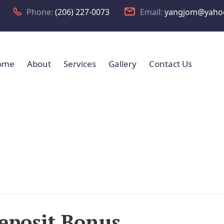
Phone:
(206) 227-0073
Email:
yangjom@yaho
ome
About
Services
Gallery
Contact Us
eposit Bonus