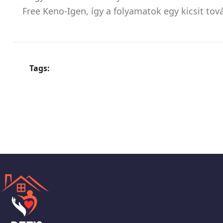
Free Keno-Igen, így a folyamatok egy kicsit tov
Tags: