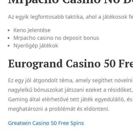
Az egyik legfontosabb taktika, ahol a játékosok fel
Keno Jelentése
Mrpacho casino no deposit bonus
Nyerőgép játékok
Eurogrand Casino 50 Fr
Ez egy jól átgondolt téma, amely segíthet növeln
nagylelkű bónuszokat játszani ezeket a résidőke
Gaming által elérhetővé tett játék egyedülálló,
meghatározni a problémát és eldönteni.
Greatwin Casino 50 Free Spins