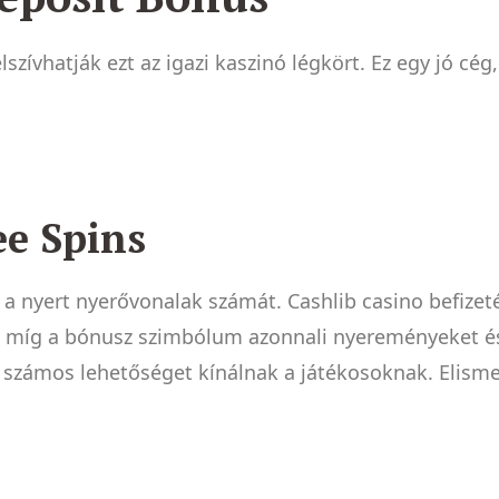
szívhatják ezt az igazi kaszinó légkört. Ez egy jó cég,
ee Spins
i a nyert nyerővonalak számát. Cashlib casino befizet
t, míg a bónusz szimbólum azonnali nyereményeket és
 és számos lehetőséget kínálnak a játékosoknak. Eli