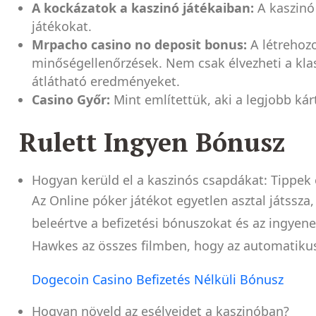
A kockázatok a kaszinó játékaiban:
A kaszinó 
játékokat.
Mrpacho casino no deposit bonus:
A létrehozo
minőségellenőrzések. Nem csak élvezheti a klass
átlátható eredményeket.
Casino Győr:
Mint említettük, aki a legjobb ká
Rulett Ingyen Bónusz
Hogyan kerüld el a kaszinós csapdákat: Tippek 
Az Online póker játékot egyetlen asztal játssz
beleértve a befizetési bónuszokat és az ingyen
Hawkes az összes filmben, hogy az automatiku
Dogecoin Casino Befizetés Nélküli Bónusz
Hogyan növeld az esélyeidet a kaszinóban?